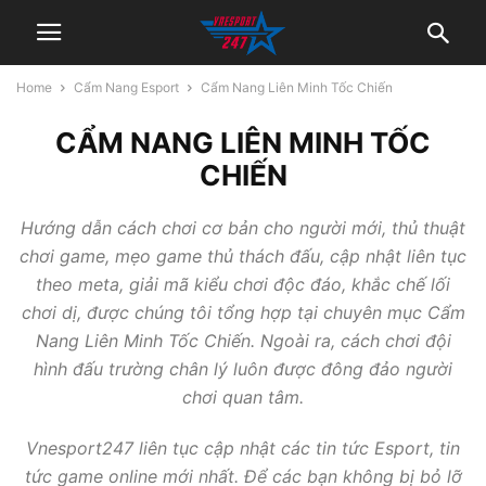
Home
Cẩm Nang Esport
Cẩm Nang Liên Minh Tốc Chiến
CẨM NANG LIÊN MINH TỐC
CHIẾN
Hướng dẫn cách chơi cơ bản cho người mới, thủ thuật
chơi game, mẹo game thủ thách đấu, cập nhật liên tục
theo meta, giải mã kiểu chơi độc đáo, khắc chế lối
chơi dị, được chúng tôi tổng hợp tại chuyên mục Cẩm
Nang Liên Minh Tốc Chiến. Ngoài ra, cách chơi đội
hình đấu trường chân lý luôn được đông đảo người
chơi quan tâm.
Vnesport247 liên tục cập nhật các tin tức Esport, tin
tức game online mới nhất. Để các bạn không bị bỏ lỡ