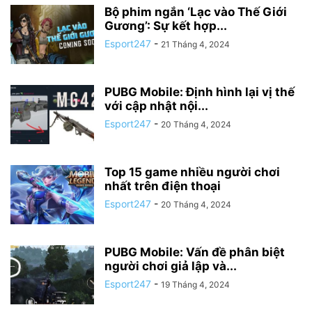
Bộ phim ngắn ‘Lạc vào Thế Giới
Gương’: Sự kết hợp...
Esport247
-
21 Tháng 4, 2024
PUBG Mobile: Định hình lại vị thế
với cập nhật nội...
Esport247
-
20 Tháng 4, 2024
Top 15 game nhiều người chơi
nhất trên điện thoại
Esport247
-
20 Tháng 4, 2024
PUBG Mobile: Vấn đề phân biệt
người chơi giả lập và...
Esport247
-
19 Tháng 4, 2024