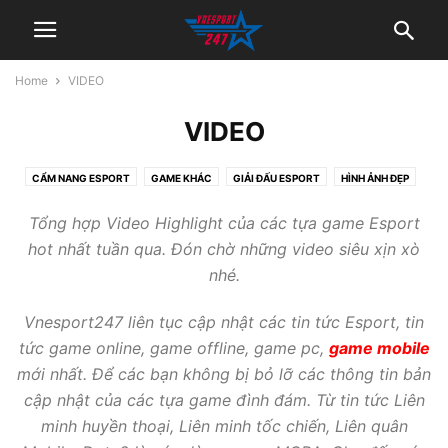
Home
VIDEO
VIDEO
CẨM NANG ESPORT
GAME KHÁC
GIẢI ĐẤU ESPORT
HÌNH ẢNH ĐẸP
TIN ESPORT
VIDEO
Tổng hợp Video Highlight của các tựa game Esport
hot nhất tuần qua. Đón chờ những video siêu xịn xò
nhé.
Vnesport247 liên tục cập nhật các tin tức Esport, tin
tức game online, game offline, game pc,
game mobile
mới nhất. Để các bạn không bị bỏ lỡ các thông tin bản
cập nhật của các tựa game đình đám. Từ tin tức Liên
minh huyền thoại, Liên minh tốc chiến, Liên quân