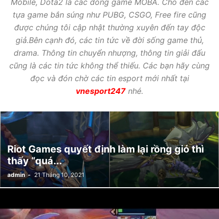
Mobile, Dota2 là các dòng game MOBA. Cho đến các
tựa game bắn súng như PUBG, CSGO, Free fire cũng
được chúng tôi cập nhật thường xuyên đến tay độc
giả.Bên cạnh đó, các tin tức về đời sống game thủ,
drama. Thông tin chuyển nhượng, thông tin giải đấu
cũng là các tin tức không thể thiếu. Các bạn hãy cùng
đọc và đón chờ các tin esport mới nhất tại
vnesport247
nhé.
Riot Games quyết định làm lại rồng gió thì
thấy “quá...
admin
-
21 Tháng 10, 2021