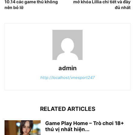
10.14 các game thủ không
mở khóa Lillia chi tiết và đầy
nên bỏ lỡ
đủ nhất
admin
http://localhost/vnesport247
RELATED ARTICLES
Game Play Home – Trò chơi 18+
thú vị nhất hiện...