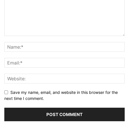
Save my name, email, and website in this browser for the
next time I comment.