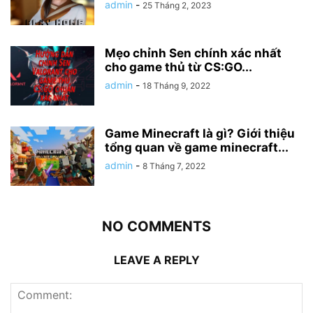
admin
-
25 Tháng 2, 2023
Mẹo chỉnh Sen chính xác nhất
cho game thủ từ CS:GO...
admin
-
18 Tháng 9, 2022
Game Minecraft là gì? Giới thiệu
tổng quan về game minecraft...
admin
-
8 Tháng 7, 2022
NO COMMENTS
LEAVE A REPLY