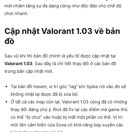
mới nhằm tăng sự đa dạng cũng như độc đáo cho chế độ
chơi nhanh.
Cập nhật Valorant 1.03 về bản
đồ
Sau vũ khí thì bản đồ chính là yếu tố được cập nhật tại
Valorant 1.03
. Sau đây là chi tiết thay đổi ở các bản đồ
trong bản cập nhật mới.
Tại bản đồ Haven, vị trí góc “lag” khi Spike rơi vào đó sẽ
không nhặt lại được đã bị xóa bỏ.
Ở tất cả các map còn lại, Valorant 1.03 cũng đã có những
thay đổi đáng chú ý. Riot đã fix lại các điểm mà game thủ
có thể “bị chui” vào hoặc bị mất một phần cơ thể. Vị trí
mũi tên cảm biến của Sova có khả năng bay xuyên các