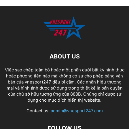
ABOUT US
Việc sao chép toàn bộ hoặc một phần dưới bất kỳ hình thức
hoặc phương tiện nào mà không có sự cho phép bằng văn
bản của vnesport247 đều bị cấm. Các nhãn hiệu thương
mại và hình ảnh được sử dụng trong thiết kế là bản quyền
của chủ sở hữu tương ứng của
888B
. Chúng chỉ được sử
dụng cho mục đích hiển thị website.
Contact us:
admin@vnesport247.com
FOLLOW US