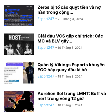
Zeros bị tố cáo quỵt tiền và nợ
nần trong cộng...
Esport247
-
20 Tháng 3, 2024
Giải đấu VCS gặp chỉ trích: Các
MC và BLV gây...
Esport247
-
19 Tháng 3, 2024
Quản lý Vikings Esports khuyên
EGO hãy quay đầu là bờ
Esport247
-
18 Tháng 3, 2024
Aurelion Sol trong LMHT: Buff và
nerf trong vòng 12 giờ
Esport247
-
18 Tháng 3, 2024