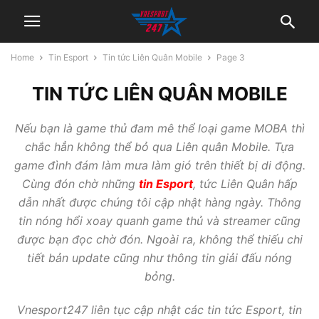
Home
Tin Esport
Tin tức Liên Quân Mobile
Page 3
TIN TỨC LIÊN QUÂN MOBILE
Nếu bạn là game thủ đam mê thể loại game MOBA thì
chắc hẳn không thể bỏ qua Liên quân Mobile. Tựa
game đình đám làm mưa làm gió trên thiết bị di động.
Cùng đón chờ những
tin Esport
, tức Liên Quân hấp
dẫn nhất được chúng tôi cập nhật hàng ngày. Thông
tin nóng hổi xoay quanh game thủ và streamer cũng
được bạn đọc chờ đón. Ngoài ra, không thể thiếu chi
tiết bản update cũng như thông tin giải đấu nóng
bỏng.
Vnesport247 liên tục cập nhật các tin tức Esport, tin