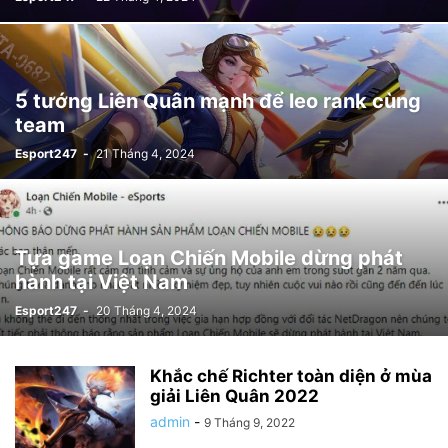
5 tướng Liên Quân mạnh để leo rank cùng
team
Esport247
-
21 Tháng 4, 2024
Tựa game Loạn Chiến Mobile dừng phát
hành tại Việt Nam
Esport247
-
20 Tháng 4, 2024
Khắc chế Richter toàn diện ở mùa
giải Liên Quân 2022
admin
-
9 Tháng 9, 2022