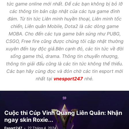
tức game online mới nhất. Để các bạn không bị bỏ lỡ
các thông tin bản cập nhật của các tựa game đình
đám. Từ tin tức Liên minh huyền thoại, Liên minh tốc
chiến, Liên quân Mobile, Dota2 là các dòng game
MOBA. Cho đến các tựa game bắn súng như PUBG,
CSGO, Free fire cũng được chúng tôi cập nhật thường
xuyên đến tay độc giả.Bên cạnh đó, các tin tức về đời
sống game thủ, drama. Thông tin chuyển nhượng,
thông tin giải đấu cũng là các tin tức không thể thiếu.
Các bạn hãy cùng đọc và đón chờ các tin esport mới
nhất tại
vnesport247
nhé.
Cuộc thi Cúp Vinh Quang Liên Quân: Nhận
ngay skin Roxie...
Esport247
-
22 Tháng 4, 2024