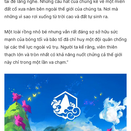
tai để lắng nghe. Những câu hát của chúng kể về một miền
đất cổ xưa nằm bên ngoài thế giới của chúng ta. Nơi mà
những vì sao rơi xuống từ trời cao và đất tự sinh ra.
Một loài rồng nhỏ bé nhưng vẫn rất đáng sợ sở hữu sức
mạnh của bóng tối và bão tố đã chỉ huy một đội quân chống
lại các thế lực ngoài vũ trụ. Người ta kể rằng, viên thiên
thạch lớn và tròn nhất có khả năng nuốt chửng cả thế giới
này chỉ trong một lần va chạm.”