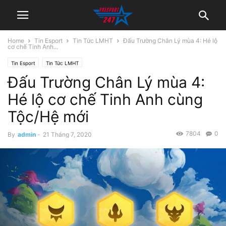
Home
Tin Esport
Tin Tức LMHT
Đấu Trường Chân Lý mùa 4: Hé lộ
cơ chế Tinh Anh...
Tin Esport
Tin Tức LMHT
Đấu Trường Chân Lý mùa 4:
Hé lộ cơ chế Tinh Anh cùng
Tộc/Hệ mới
7804
0
By
admin
-
21 Tháng 7, 2020