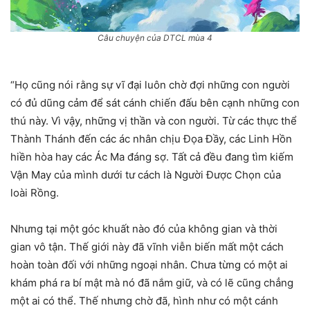
Câu chuyện của DTCL mùa 4
“Họ cũng nói rằng sự vĩ đại luôn chờ đợi những con người
có đủ dũng cảm để sát cánh chiến đấu bên cạnh những con
thú này. Vì vậy, những vị thần và con người. Từ các thực thể
Thành Thánh đến các ác nhân chịu Đọa Đầy, các Linh Hồn
hiền hòa hay các Ác Ma đáng sợ. Tất cả đều đang tìm kiếm
Vận May của mình dưới tư cách là Người Được Chọn của
loài Rồng.
Nhưng tại một góc khuất nào đó của không gian và thời
gian vô tận. Thế giới này đã vĩnh viễn biến mất một cách
hoàn toàn đối với những ngoại nhân. Chưa từng có một ai
khám phá ra bí mật mà nó đã nắm giữ, và có lẽ cũng chẳng
một ai có thể. Thế nhưng chờ đã, hình như có một cánh