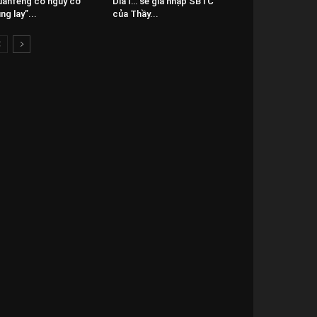
anfeng có nguy cơ
Dia1… sẽ gia nhập SBTC
ung lay”...
của Thầy...