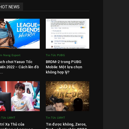
HOT NEWS
m Nang Esport
Tin Tức PUBG
ch chơi Yasuo Tốc
BRDM-2 trong PUBG
iến 2022 – Cách lên đồ
Mobile: Một lựa chọn
...
không hợp lý?
n Tức LMHT
Tin Tức LMHT
 trí Xạ Thủ của
Tin được không, Zeros,