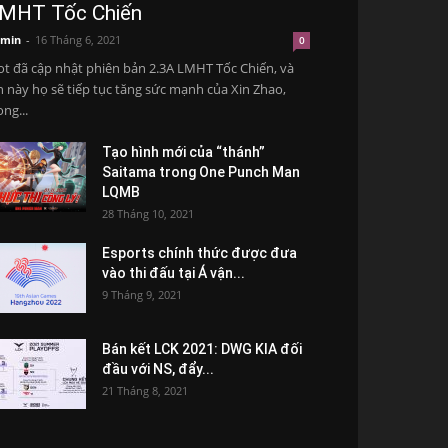
MHT Tốc Chiến
min
-
16 Tháng 6, 2021
0
ot đã cập nhật phiên bản 2.3A LMHT Tốc Chiến, và
n này họ sẽ tiếp tục tăng sức mạnh của Xin Zhao,
ong...
Tạo hình mới của “thánh”
Saitama trong One Punch Man
LQMB
28 Tháng 10, 2021
Esports chính thức được đưa
vào thi đấu tại Á vận...
9 Tháng 9, 2021
Bán kết LCK 2021: DWG KIA đối
đầu với NS, đẩy...
21 Tháng 8, 2021