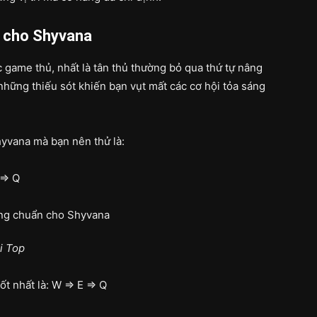
n cho Shyvana
 game thủ, nhất là tân thủ thường bỏ qua thứ tự nâng
những thiếu sót khiến bạn vụt mất các cơ hội tỏa sáng
yvana mà bạn nên thử là:
=> Q
i Top
t nhất là: W => E => Q