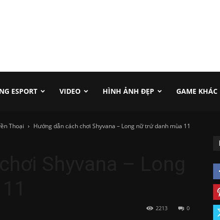
NG ESPORT
VIDEO
HÌNH ẢNH ĐẸP
GAME KHÁC
ền Thoại
Hướng dẫn cách chơi Shyvana – Long nữ trứ danh mùa 11
chơi Shyvana – Long
 11
2213
0