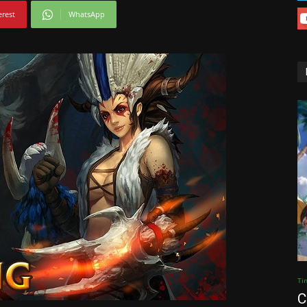
erest
WhatsApp
Ti
C