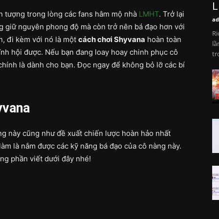
L
u ấn tượng trong lòng các fans hâm mộ nhà
LMHT
. Trở lại
ad
g giữ nguyên phong độ mà còn trở nên bá đạo hơn với
Ri
, đi kèm với nó là một
cách chơi Shyvana
hoàn toàn
lầ
nh hội được. Nếu bạn đang loay hoay chinh phục cô
tr
chính là dành cho bạn. Đọc ngay để không bỏ lỡ các bí
yvana
ng này cũng như đề xuất chiến lược hoàn hảo nhất
 làm là nắm được các kỹ năng bá đạo của cô nàng này.
ong phần viết dưới đây nhé!