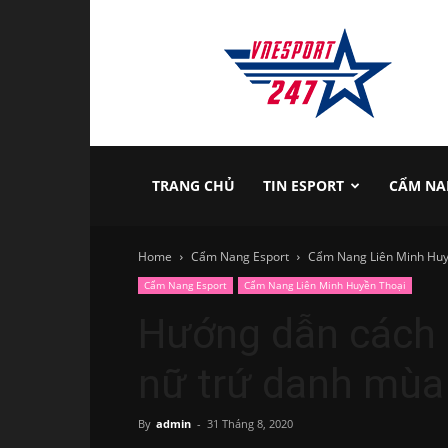
vnesport247
TRANG CHỦ
TIN ESPORT
CẨM NA
Home
Cẩm Nang Esport
Cẩm Nang Liên Minh Huy
Cẩm Nang Esport
Cẩm Nang Liên Minh Huyền Thoại
Hướng dẫn cách 
nữ trứ danh mùa
By
admin
-
31 Tháng 8, 2020