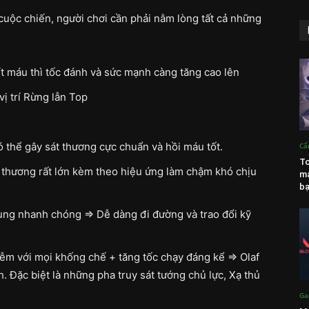
cuộc chiến, người chơi cần phải nằm lòng tất cả những
ít máu thì tốc đánh và sức mạnh càng tăng cao lên
vị trí Rừng lẫn Top
 thể gây sát thương cực chuẩn và hồi máu tốt.
Cẩ
To
t thương rất lớn kèm theo hiệu ứng làm chậm khó chịu
mạ
bạ
ùng nhanh chóng => Dễ dàng đi đường và trao đổi kỹ
m với mọi khống chế + tăng tốc chạy đáng kể => Olaf
. Đặc biệt là những pha truy sát tướng chủ lực, Xạ thủ
Ga