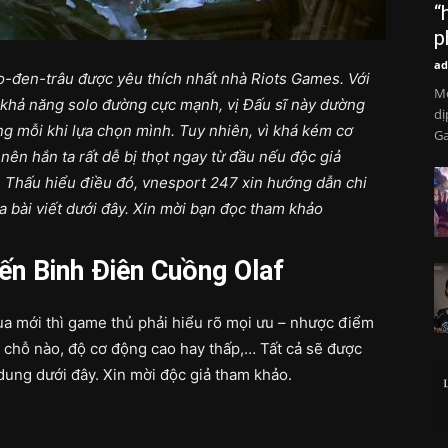
“
p
ad
to-đen-trâu được yêu thích nhất nhà Riots Games. Với
Mớ
 khả năng solo đường cực mạnh, vị Đấu sĩ này dường
dị
g mỗi khi lựa chọn mình. Tuy nhiên, vì khá kém cơ
Ga
ên hắn ta rất dễ bị thọt ngay từ đầu nếu độc giả
. Thấu hiểu điều đó, vnesport 247 xin hướng dẫn chi
 bài viết dưới đây. Xin mời bạn đọc tham khảo
ến Binh Điên Cuồng Olaf
a mới thì game thủ phải hiểu rõ mọi ưu – nhược điểm
u chỗ nào, độ cơ động cao hay thấp,… Tất cả sẽ được
 dung dưới đây. Xin mời độc giả tham khảo.