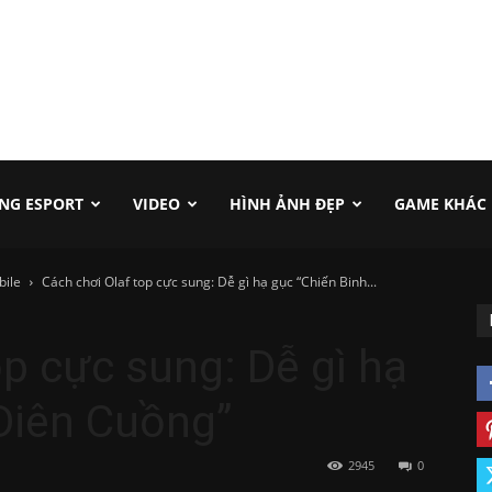
NG ESPORT
VIDEO
HÌNH ẢNH ĐẸP
GAME KHÁC
ile
Cách chơi Olaf top cực sung: Dễ gì hạ gục “Chiến Binh...
op cực sung: Dễ gì hạ
Điên Cuồng”
2945
0