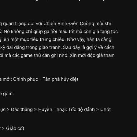
ng quan trọng đối với Chiến Binh Điên Cuồng mỗi khi
. Nó không chỉ giúp gã hồi máu tốt mà còn gia tăng tốc
lên một mục tiêu trúng chiêu. Nhờ vậy, hắn ta càng
kỳ dai dẳng trong giao tranh. Sau đây là gợi ý về cách
ới mà các game thủ cần ghi nhớ. Xin mời độc giả tham
ao gồm:
ục > Đắc thắng > Huyền Thoại: Tốc độ đánh > Chốt
 > Giáp cốt