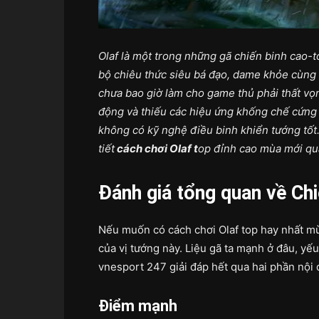
Olaf là một trong những gã chiến binh cao-
bộ chiêu thức siêu bá đạo, dame khỏe cùng
chưa bao giờ làm cho game thủ phải thất vọn
động và thiếu các hiệu ứng khống chế cứng n
không có kỹ nghệ điều binh khiển tướng tốt
tiết
cách chơi Olaf t
op đỉnh cao mùa mới qua
Đánh giá tổng quan về Chi
Nếu muốn có cách chơi Olaf top hay nhất mù
của vị tướng này. Liệu gã ta mạnh ở đâu, yế
vnesport 247 giải đáp hết qua hai phần nội
Điểm mạnh