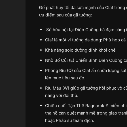
Để phát huy tối đa sức mạnh của Olaf trong 
ưu điểm sau của gã tướng:
Sở hữu nội tại Điên Cuồng bá đạo: càng 
Olaf là một vị tướng đa dụng: Phù hợp cả 
Khả năng solo đường đỉnh khỏi chê
Nhờ Bổ Củi (E) Chiến Binh Điên Cuồng có
Phóng Rìu (Q) của Olaf ẩn chứa lượng sá
lên mục tiêu sau đó.
Rìu Máu (W) giúp gã tướng hồi phục vô c
năng với đối thủ.
Chiêu cuối Tận Thế Ragnarok ® miễn nhiễ
tha hồ càn quét mạnh mẽ trong giao tranh
hoặc Pháp sư team địch.