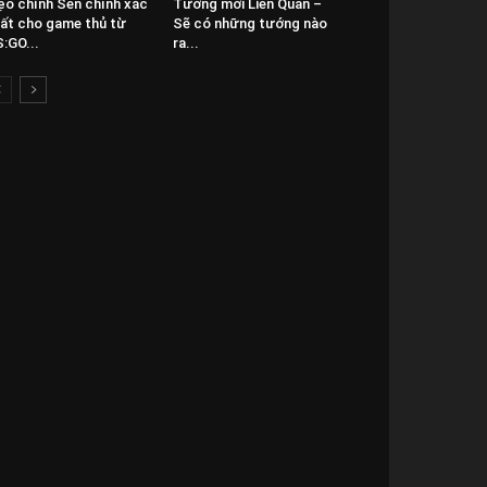
o chỉnh Sen chính xác
Tướng mới Liên Quân –
ất cho game thủ từ
Sẽ có những tướng nào
:GO...
ra...