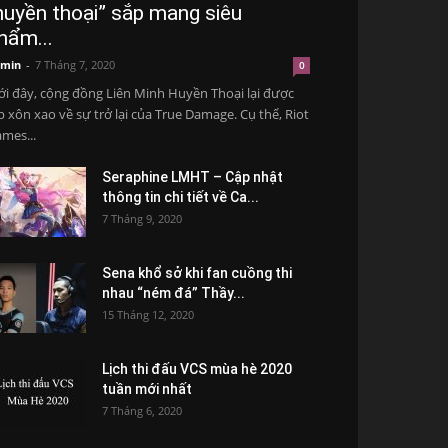
huyền thoại” sắp mang siêu
hẩm...
min
-
7 Tháng 7, 2020
0
i đây, cộng đồng Liên Minh Huyền Thoại lại được
p xôn xao về sự trở lại của True Damage. Cụ thể, Riot
mes...
Seraphine LMHT – Cập nhật
thông tin chi tiết về Ca...
7 Tháng 9, 2020
Sena khổ sở khi fan cuồng thi
nhau “ném đá” Thầy...
15 Tháng 12, 2020
Lịch thi đấu VCS mùa hè 2020
tuần mới nhất
7 Tháng 6, 2020