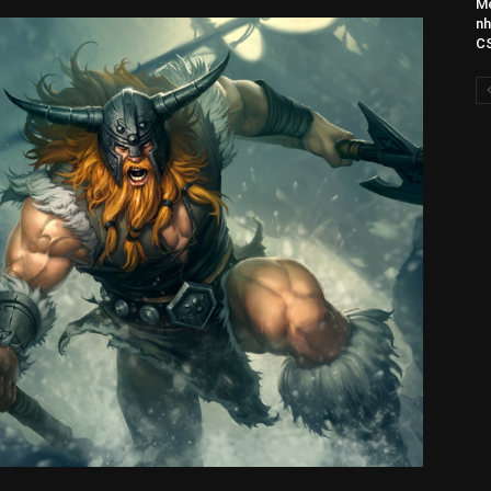
Mẹ
nh
CS