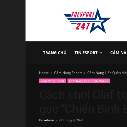
vnesport247
TRANG CHỦ
TIN ESPORT
CẨM NA
Home
Cẩm Nang Esport
Cẩm Nang Liên Quân Mob
Cẩm Nang Esport
Cẩm Nang Liên Quân Mobile
Cách chơi Olaf t
gục “Chiến Binh 
By
admin
-
29 Tháng 9, 2020