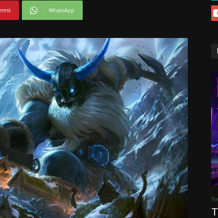
erest
WhatsApp
Ti
T