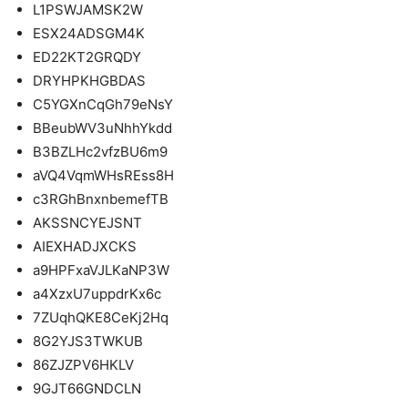
L1PSWJAMSK2W
ESX24ADSGM4K
ED22KT2GRQDY
DRYHPKHGBDAS
C5YGXnCqGh79eNsY
BBeubWV3uNhhYkdd
B3BZLHc2vfzBU6m9
aVQ4VqmWHsREss8H
c3RGhBnxnbemefTB
AKSSNCYEJSNT
AIEXHADJXCKS
a9HPFxaVJLKaNP3W
a4XzxU7uppdrKx6c
7ZUqhQKE8CeKj2Hq
8G2YJS3TWKUB
86ZJZPV6HKLV
9GJT66GNDCLN