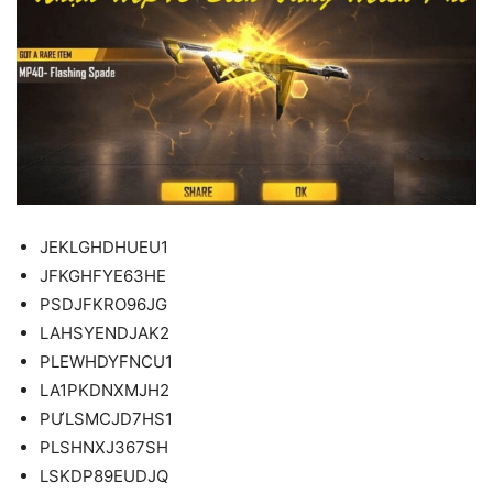
JEKLGHDHUEU1
JFKGHFYE63HE
PSDJFKRO96JG
LAHSYENDJAK2
PLEWHDYFNCU1
LA1PKDNXMJH2
PƯLSMCJD7HS1
PLSHNXJ367SH
LSKDP89EUDJQ