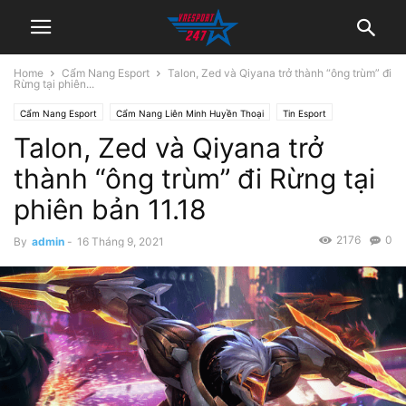
Home
Cẩm Nang Esport
Talon, Zed và Qiyana trở thành “ông trùm” đi
Rừng tại phiên...
Cẩm Nang Esport
Cẩm Nang Liên Minh Huyền Thoại
Tin Esport
Talon, Zed và Qiyana trở
Tin Tức LMHT
thành “ông trùm” đi Rừng tại
phiên bản 11.18
2176
0
By
admin
-
16 Tháng 9, 2021