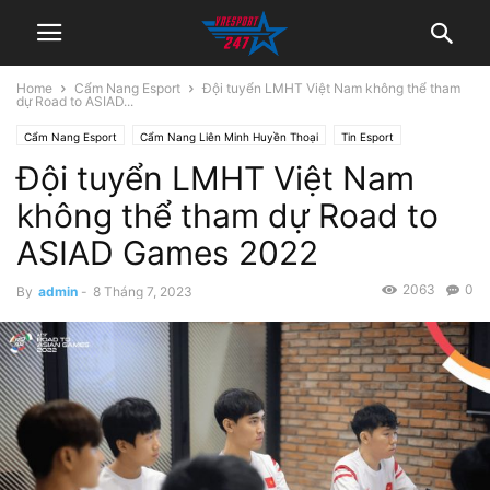
Home
Cẩm Nang Esport
Đội tuyển LMHT Việt Nam không thể tham
dự Road to ASIAD...
Cẩm Nang Esport
Cẩm Nang Liên Minh Huyền Thoại
Tin Esport
Đội tuyển LMHT Việt Nam
Tin Tức LMHT
không thể tham dự Road to
ASIAD Games 2022
2063
0
By
admin
-
8 Tháng 7, 2023