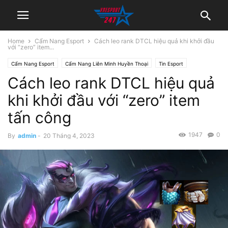
Home
Cẩm Nang Esport
Cách leo rank DTCL hiệu quả khi khởi đầu
với “zero” item...
Cẩm Nang Esport
Cẩm Nang Liên Minh Huyền Thoại
Tin Esport
Cách leo rank DTCL hiệu quả
Tin Tức LMHT
khi khởi đầu với “zero” item
tấn công
1947
0
By
admin
-
20 Tháng 4, 2023