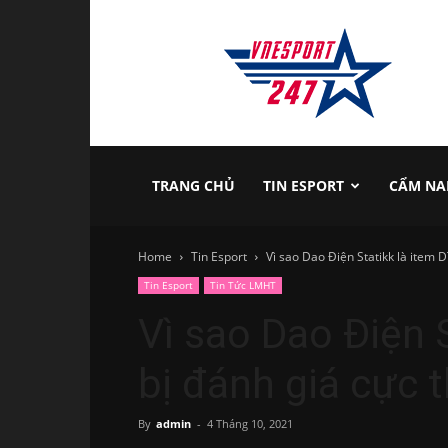
vnesport247
TRANG CHỦ
TIN ESPORT
CẨM NA
Home
Tin Esport
Vì sao Dao Điện Statikk là item D
Tin Esport
Tin Tức LMHT
Vì sao Dao Điện 
bị đánh giá cực 
By
admin
-
4 Tháng 10, 2021