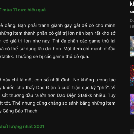
k
 mùa 11 cực hiệu quả
ad
Dư
 dàng. Bạn phải tranh giành gay gắt để có cho mình
Li
ững item thành phần có giá trị lớn nên bạn rất khó sở
có giá trị lớn như này. Thì đa phần các game thủ lại
 có thể sử dụng lâu dài hơn. Một item chỉ mạnh ở đầu
Statikk. Thường sẽ bị các game thủ bỏ qua.
 này chỉ là một con số nhất định. Nó không tương tác
y khiến cho thấy Dao Điện ở cuối trận cực kỳ “phế”. Vì
sát thương đầu ra lớn hơn Dao Điện Statikk nhiều. Tuy
ất tốt. Thế nhưng cũng chẳng so sánh bằng những item
y Găng Bảo Thạch.
hất lượng nhất 2021