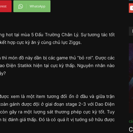
erest
WhatsApp
ùng hot tại mùa 5 Đấu Trường Chân Lý. Sự tương tác tốt
 kết hợp cực kỳ ăn ý cùng chủ lực Ziggs.
thì món đồ này dần bị các game thủ “bỏ rơi”. Được các
ao Điện Statikk hiện tại cực kỳ thấp. Nguyên nhân nào
vậy?
được xem là một item tương đối ổn ở đầu và giữa trận
oàn gánh được đội ở giai đoạn stage 2-3 với Dao Điện
 còn gây ra một lượng sát thương phép cực kỳ tốt. Tuy
bị đánh giá thấp. Đó là có quá ít vị tướng sở hữu được
Cẩ
C