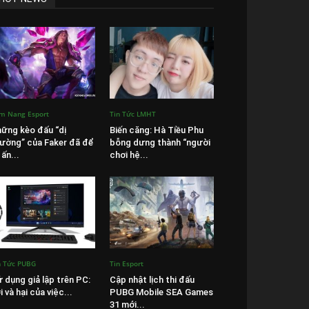
m Nang Esport
Tin Tức LMHT
ững kèo đấu “dị
Biến căng: Hà Tiều Phu
ường” của Faker đã để
bỗng dưng thành “người
 ấn...
chơi hệ...
n Tức PUBG
Tin Esport
 dụng giả lập trên PC:
Cập nhật lịch thi đấu
i và hại của việc...
PUBG Mobile SEA Games
31 mới...