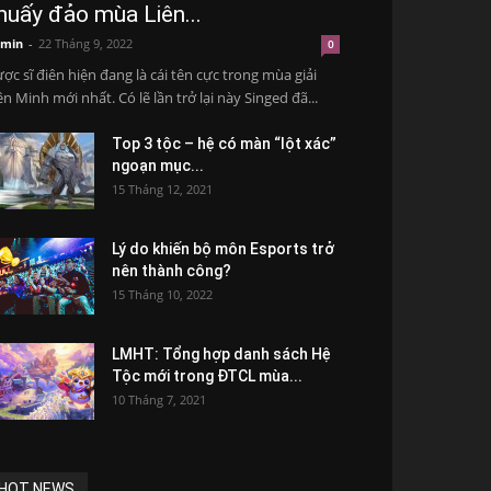
huấy đảo mùa Liên...
min
-
22 Tháng 9, 2022
0
ợc sĩ điên hiện đang là cái tên cực trong mùa giải
ên Minh mới nhất. Có lẽ lần trở lại này Singed đã...
Top 3 tộc – hệ có màn “lột xác”
ngoạn mục...
15 Tháng 12, 2021
Lý do khiến bộ môn Esports trở
nên thành công?
15 Tháng 10, 2022
LMHT: Tổng hợp danh sách Hệ
Tộc mới trong ĐTCL mùa...
10 Tháng 7, 2021
HOT NEWS