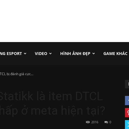
NG ESPORT
VIDEO
HÌNH ẢNH ĐẸP
GAME KHÁC
TCL bị đánh giá cực...
Statikk là item DTCL
thấp ở meta hiện tại?
2016
0