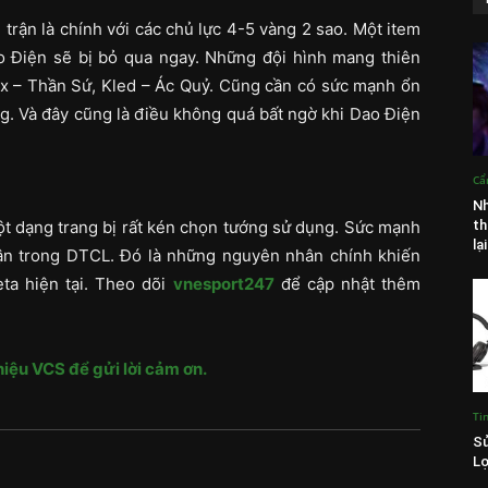
trận là chính với các chủ lực 4-5 vàng 2 sao. Một item
o Điện sẽ bị bỏ qua ngay. Những đội hình mang thiên
Zix – Thần Sứ, Kled – Ác Quỷ. Cũng cần có sức mạnh ổn
ng. Và đây cũng là điều không quá bất ngờ khi Dao Điện
Cẩ
Nh
ột dạng trang bị rất kén chọn tướng sử dụng. Sức mạnh
th
lại
trận trong DTCL. Đó là những nguyên nhân chính khiến
ta hiện tại. Theo dõi
vnesport247
để cập nhật thêm
iệu VCS để gửi lời cảm ơn.
Ti
Sử
Lợ