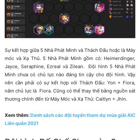
Sự kết hợp giữa 5 Nhà Phát Minh và Thách Đấu hoặc là Máy
móc và Xạ Thủ. 5 Nhà Phát Minh gồm có: Heimerdinger,
Jayce, Seraphine, Ezreal và Zilean. Đội hình 5 Nhà Phát
Minh chưa có chủ lực nào đáng tin cậy cho đội hình. Vậy
nên cần phải có sự kết hợp với Thách Đấu: Yon + Fiora,
nắm chủ lực là Fiora. Cũng có thể thay thế bằng nguồn sát
thương chính đến từ Máy Móc và Xạ Thủ: Caitlyn + Jhin.
Xem thêm:
Danh sách các đội tuyển tham dự mùa giải AIC
Liên quân 2021