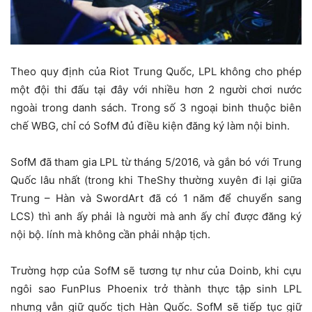
Theo quy định của Riot Trung Quốc, LPL không cho phép
một đội thi đấu tại đây với nhiều hơn 2 người chơi nước
ngoài trong danh sách. Trong số 3 ngoại binh thuộc biên
chế WBG, chỉ có SofM đủ điều kiện đăng ký làm nội binh.
SofM đã tham gia LPL từ tháng 5/2016, và gắn bó với Trung
Quốc lâu nhất (trong khi TheShy thường xuyên đi lại giữa
Trung – Hàn và SwordArt đã có 1 năm để chuyển sang
LCS) thì anh ấy phải là người mà anh ấy chỉ được đăng ký
nội bộ. lính mà không cần phải nhập tịch.
Trường hợp của SofM sẽ tương tự như của Doinb, khi cựu
ngôi sao FunPlus Phoenix trở thành thực tập sinh LPL
nhưng vẫn giữ quốc tịch Hàn Quốc. SofM sẽ tiếp tục giữ