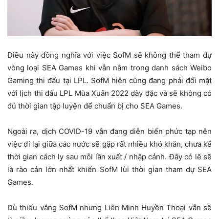
Điều này đồng nghĩa với việc SofM sẽ không thể tham dự
vòng loại SEA Games khi vẫn nằm trong danh sách Weibo
Gaming thi đấu tại LPL. SofM hiện cũng đang phải đối mặt
với lịch thi đấu LPL Mùa Xuân 2022 dày đặc và sẽ không có
đủ thời gian tập luyện để chuẩn bị cho SEA Games.
Ngoài ra, dịch COVID-19 vẫn đang diễn biến phức tạp nên
việc đi lại giữa các nước sẽ gặp rất nhiều khó khăn, chưa kể
thời gian cách ly sau mỗi lần xuất / nhập cảnh. Đây có lẽ sẽ
là rào cản lớn nhất khiến SofM lùi thời gian tham dự SEA
Games.
Dù thiếu vắng SofM nhưng Liên Minh Huyền Thoại vẫn sẽ