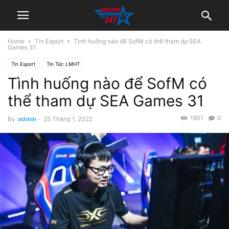
Home
Tin Esport
Tình huống nào để SofM có thể tham dự SEA
Games 31
Tin Esport
Tin Tức LMHT
Tình huống nào để SofM có
thể tham dự SEA Games 31
1951
0
By
admin
-
25 Tháng 1, 2022