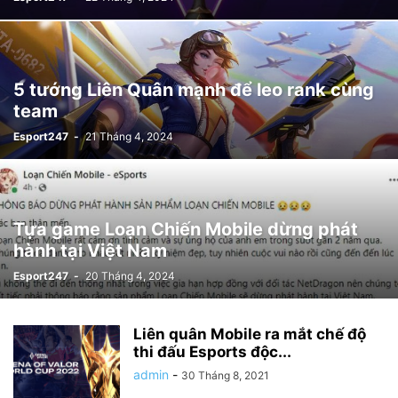
5 tướng Liên Quân mạnh để leo rank cùng
team
Esport247
-
21 Tháng 4, 2024
Tựa game Loạn Chiến Mobile dừng phát
hành tại Việt Nam
Esport247
-
20 Tháng 4, 2024
Liên quân Mobile ra mắt chế độ
thi đấu Esports độc...
admin
-
30 Tháng 8, 2021