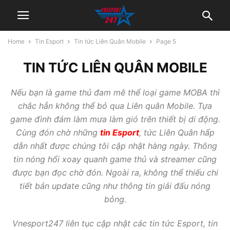
Home
Tin Esport
Tin tức Liên Quân Mobile
Page 5
TIN TỨC LIÊN QUÂN MOBILE
Nếu bạn là game thủ đam mê thể loại game MOBA thì
chắc hẳn không thể bỏ qua Liên quân Mobile. Tựa
game đình đám làm mưa làm gió trên thiết bị di động.
Cùng đón chờ những
tin Esport
, tức Liên Quân hấp
dẫn nhất được chúng tôi cập nhật hàng ngày. Thông
tin nóng hổi xoay quanh game thủ và streamer cũng
được bạn đọc chờ đón. Ngoài ra, không thể thiếu chi
tiết bản update cũng như thông tin giải đấu nóng
bỏng.
Vnesport247 liên tục cập nhật các tin tức Esport, tin