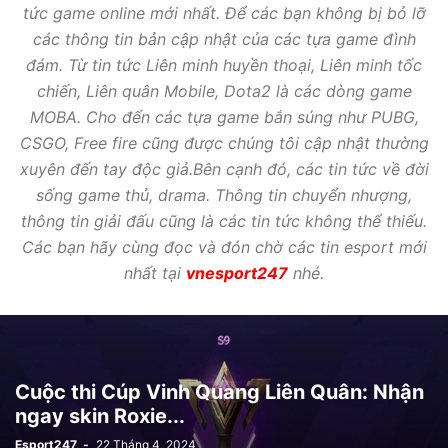
tức game online mới nhất. Để các bạn không bị bỏ lỡ
các thông tin bản cập nhật của các tựa game đình
đám. Từ tin tức Liên minh huyền thoại, Liên minh tốc
chiến, Liên quân Mobile, Dota2 là các dòng game
MOBA. Cho đến các tựa game bắn súng như PUBG,
CSGO, Free fire cũng được chúng tôi cập nhật thường
xuyên đến tay độc giả.Bên cạnh đó, các tin tức về đời
sống game thủ, drama. Thông tin chuyển nhượng,
thông tin giải đấu cũng là các tin tức không thể thiếu.
Các bạn hãy cùng đọc và đón chờ các tin esport mới
nhất tại
vnesport247
nhé.
Cuộc thi Cúp Vinh Quang Liên Quân: Nhận
ngay skin Roxie...
Esport247
-
22 Tháng 4, 2024