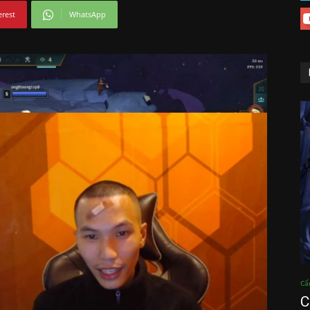
erest
WhatsApp
Cẩ
C