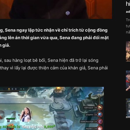
h
ad
Tr
tư
, Sena ngay lập tức nhận về chỉ trích từ cộng đồng
nă
áng lên án thời gian vừa qua, Sena đang phải đối mặt
 giả.
, sau hàng loạt bê bối, Sena hiện đã trở lại sóng
thay vì lấy lại được thiện cảm của khán giả, Sena phải