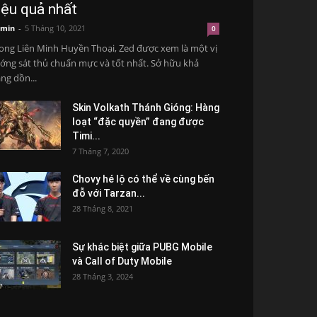
iệu quả nhất
min
-
5 Tháng 10, 2021
0
ong Liên Minh Huyền Thoại, Zed được xem là một vị
ớng sát thủ chuẩn mực và tốt nhất. Sở hữu khả
ng dồn...
Skin Volkath Thánh Gióng: Hàng
loạt “đặc quyền” đang được
Timi...
7 Tháng 7, 2020
Chovy hé lộ có thể về cùng bến
đỗ với Tarzan...
28 Tháng 8, 2021
Sự khác biệt giữa PUBG Mobile
và Call of Duty Mobile
28 Tháng 3, 2024