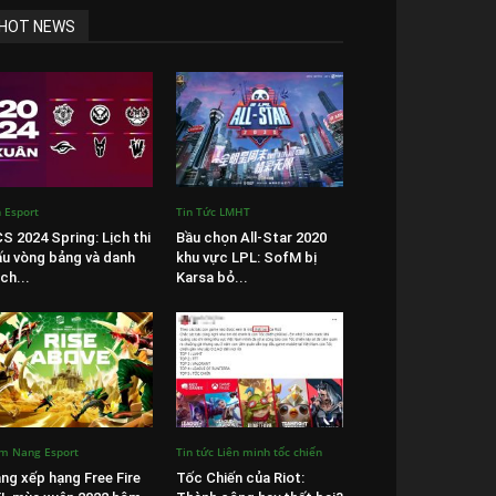
HOT NEWS
n Esport
Tin Tức LMHT
S 2024 Spring: Lịch thi
Bầu chọn All-Star 2020
u vòng bảng và danh
khu vực LPL: SofM bị
ch...
Karsa bỏ...
m Nang Esport
Tin tức Liên minh tốc chiến
ng xếp hạng Free Fire
Tốc Chiến của Riot: