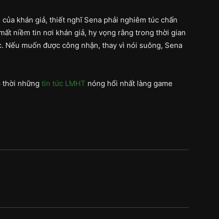
ộ của khán giả, thiết nghĩ Sena phải nghiêm túc chấn
ất niềm tin nơi khán giả, hy vọng rằng trong thời gian
c. Nếu muốn được công nhận, thay vì nói suông, Sena
p thời những
tin tức LMHT
nóng hổi nhất làng game