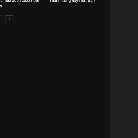
L mùa xuân 2022 hôm
Thành công hay thất bại?
y