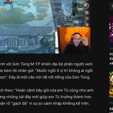
Ti
VC
đấ
sá
ình với Sơn Tùng M-TP khiến đại bộ phận người xem
e kèm lời nhắn gửi: “Muốn ngồi ở vị trí không ai ngồi
ược”. Đây là một câu nói rất nổi tiếng của Sơn Tùng.
nói theo: “Hoàn cảnh bây giờ của em Tú cũng như anh
hưng những cái đây mới giúp em Tú trưởng thành hơn
ận rổ “gạch đá” vì sự so sánh khập khiễng kể trên.
Cẩ
Bả