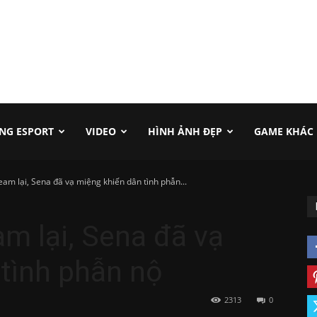
NG ESPORT
VIDEO
HÌNH ẢNH ĐẸP
GAME KHÁC
eam lại, Sena đã vạ miệng khiến dân tình phẫn...
am lại, Sena đã vạ
tình phẫn nộ
2313
0