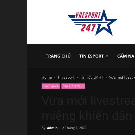
vnesport247
TRANG CHỦ
TIN ESPORT
CẨM NA
Home
Tin Esport
Tin Tức LMHT
Vừa mới livestr
Tin Esport
Tin Tức LMHT
Vừa mới livestre
miệng khiến dân 
By
admin
-
8 Tháng 1, 2021