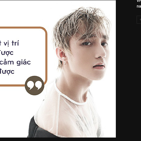
VF
na