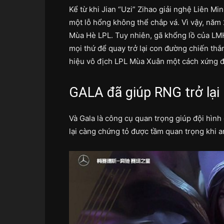
Kể từ khi Jian “Uzi” Zihao giải nghệ Liên M
một lỗ hổng không thể chắp vá. Vì vậy, năm
Mùa Hè LPL. Tuy nhiên, gã khổng lồ của LM
mọi thứ để quay trở lại con đường chiến thắ
hiệu vô địch LPL Mùa Xuân một cách xứng 
GALA đã giúp RNG trở lạ
Và Gala là công cụ quan trọng giúp đội hình
lại càng chứng tỏ được tầm quan trọng khi an