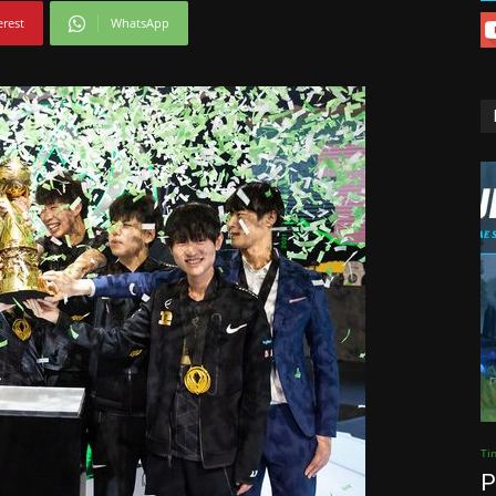
erest
WhatsApp
Ti
P