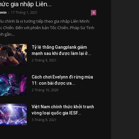
hức gia nhập Liên...
min
-
17 Tháng 1, 2021
0
lu chính là vị tướng tiếp theo gia nhập Liên Minh:
c Chiến. Đến với phiên bản Tốc Chiến, Pháp Sư Tinh
nh gần...
Tỷ lệ thắng Gangplank giảm
mạnh sau khi được làm lại ở...
2 Tháng 9, 2021
Cách chơi Evelynn đi rừng mùa
11: con bài được ưa...
2 Tháng 10, 2020
Việt Nam chính thức khởi tranh
vòng loại quốc gia IESF...
3 Tháng 8, 2021