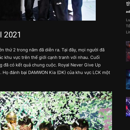
t
ad
Lu
Tố
Li
I 2021
ớn thứ 2 trong năm đã diễn ra. Tại đây, mọi người đã
 khu vực trên thế giới cạnh tranh với nhau. Cuối
g đã có kết quả chung cuộc. Royal Never Give Up
ng. Họ đánh bại DAMWON Kia (DK) của khu vực LCK một