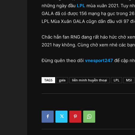
những ngày đầu
LPL
mùa xuân 2021. Tuy nhi
GALA đã có được 156 mạng hạ gục trong 26 t
LPL Mùa Xuân GALA cũgn dẫn đầu với 97 đi
Chắc hẳn fan RNG đang rất háo hức chờ xem 
2021 hay không. Cùng chờ xem nhé các bạn
Đừng quên theo dõi
vnesport247
để cập nh
TAGS
gala
liên minh huyền thoại
LPL
MSI