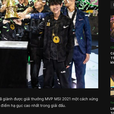
Cẩ
Cá
11
kh
đã giành được giải thưởng MVP MSI 2021 một cách xứng
Ti
điểm hạ gục cao nhất trong giải đấu.
Li
Tố