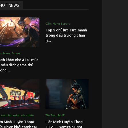
HOT NEWS
Cẩm Nang Esport
Top 3 chủ lực cực mạnh
trong đấu trường chân
lý...
m Nang Esport
ch khắc chế Akali mùa
 siêu đỉnh game thủ
ông...
n tức Liên minh tốc chiến
Tin Tức LMHT
ên Minh Huyền Thoại:
Liên Minh Huyền Thoại
c Chiến khởi tranh tại
10.21 – Samira bị Riot