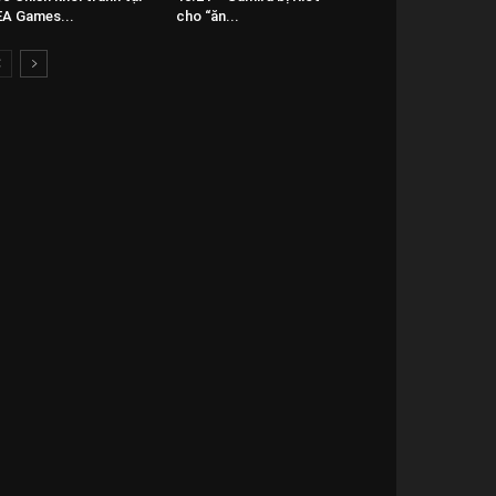
A Games...
cho “ăn...