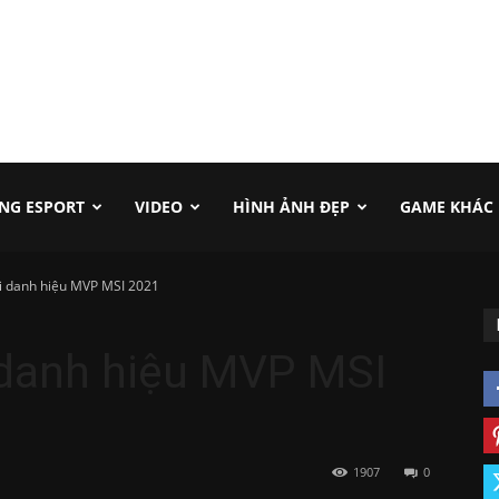
NG ESPORT
VIDEO
HÌNH ẢNH ĐẸP
GAME KHÁC
i danh hiệu MVP MSI 2021
 danh hiệu MVP MSI
1907
0