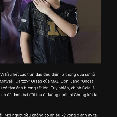
Vì hầu hết các trận đấu đều diễn ra thông qua sự hỗ
 Matyáš “Carzzy” Orság của MAD Lion, Jang “Ghost”
ó tầm ảnh hưởng rất lớn. Tuy nhiên, chính Gala là
nh đã đánh bại đối thủ ở đường dưới tại Chung kết là
i. Mọi người đều không có nhiều kỳ vọng ở anh ấy tại