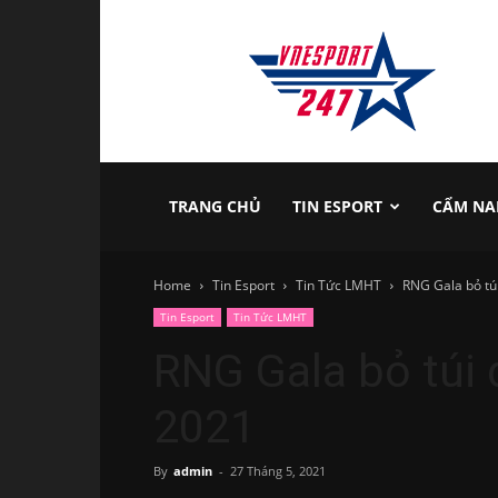
vnesport247
TRANG CHỦ
TIN ESPORT
CẨM NA
Home
Tin Esport
Tin Tức LMHT
RNG Gala bỏ tú
Tin Esport
Tin Tức LMHT
RNG Gala bỏ túi
2021
By
admin
-
27 Tháng 5, 2021