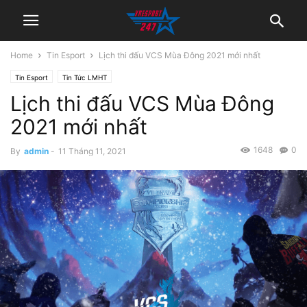
Home
Tin Esport
Lịch thi đấu VCS Mùa Đông 2021 mới nhất
Tin Esport
Tin Tức LMHT
Lịch thi đấu VCS Mùa Đông
2021 mới nhất
1648
0
By
admin
-
11 Tháng 11, 2021