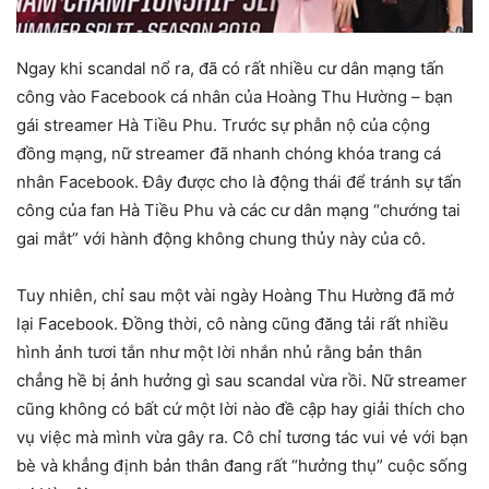
Ngay khi scandal nổ ra, đã có rất nhiều cư dân mạng tấn
công vào Facebook cá nhân của Hoàng Thu Hường – bạn
gái streamer Hà Tiều Phu. Trước sự phẫn nộ của cộng
đồng mạng, nữ streamer đã nhanh chóng khóa trang cá
nhân Facebook. Đây được cho là động thái để tránh sự tấn
công của fan Hà Tiều Phu và các cư dân mạng “chướng tai
gai mắt” với hành động không chung thủy này của cô.
Tuy nhiên, chỉ sau một vài ngày Hoàng Thu Hường đã mở
lại Facebook. Đồng thời, cô nàng cũng đăng tải rất nhiều
hình ảnh tươi tắn như một lời nhắn nhủ rằng bản thân
chẳng hề bị ảnh hưởng gì sau scandal vừa rồi. Nữ streamer
cũng không có bất cứ một lời nào đề cập hay giải thích cho
vụ việc mà mình vừa gây ra. Cô chỉ tương tác vui vẻ với bạn
bè và khẳng định bản thân đang rất “hưởng thụ” cuộc sống