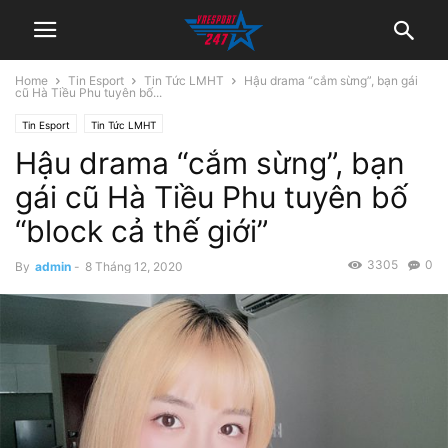
Home
Tin Esport
Tin Tức LMHT
Hậu drama “cắm sừng”, bạn gái
cũ Hà Tiều Phu tuyên bố...
Tin Esport
Tin Tức LMHT
Hậu drama “cắm sừng”, bạn
gái cũ Hà Tiều Phu tuyên bố
“block cả thế giới”
3305
0
By
admin
-
8 Tháng 12, 2020