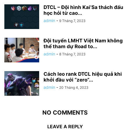
DTCL – Đội hình Kai’Sa thách đấu
học hỏi từ cao...
admin
-
9 Tháng 7, 2023
Đội tuyển LMHT Việt Nam không
thể tham dự Road to...
admin
-
8 Tháng 7, 2023
Cách leo rank DTCL hiệu quả khi
khởi đầu với “zero”...
admin
-
20 Tháng 4, 2023
NO COMMENTS
LEAVE A REPLY