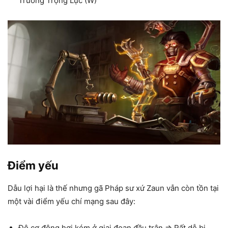
Trường Trọng Lực (W)
Điểm yếu
Dẫu lợi hại là thế nhưng gã Pháp sư xứ Zaun vẫn còn tồn tại
một vài điểm yếu chí mạng sau đây:
Độ cơ động hơi kém ở giai đoạn đầu trận => Rất dễ bị