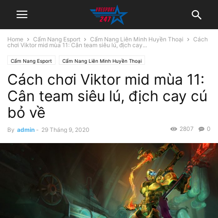
Home
Cẩm Nang Esport
Cẩm Nang Liên Minh Huyền Thoại
Cách
chơi Viktor mid mùa 11: Cân team siêu lú, địch cay...
Cẩm Nang Esport
Cẩm Nang Liên Minh Huyền Thoại
Cách chơi Viktor mid mùa 11:
Cân team siêu lú, địch cay cú
bỏ về
2807
0
By
admin
-
29 Tháng 9, 2020