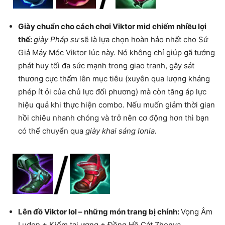
Giày chuẩn cho cách chơi Viktor mid chiếm nhiều lợi
thế:
giày Pháp sư
sẽ là lựa chọn hoàn hảo nhất cho Sứ
Giả Máy Móc Viktor lúc này. Nó không chỉ giúp gã tướng
phát huy tối đa sức mạnh trong giao tranh, gây sát
thương cực thấm lên mục tiêu (xuyên qua lượng kháng
phép ít ỏi của chủ lực đối phương) mà còn tăng áp lực
hiệu quả khi thực hiện combo. Nếu muốn giảm thời gian
hồi chiêu nhanh chóng và trở nên cơ động hơn thì bạn
có thể chuyển qua
giày khai sáng Ionia.
Lên đồ Viktor lol – những món trang bị chính:
Vọng Âm
Luden + Kiếm tai ương + Đồng Hồ Cát Zhonya