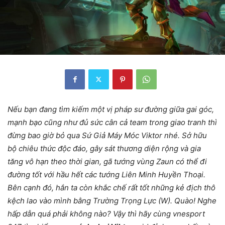
Nếu bạn đang tìm kiếm một vị pháp sư đường giữa gai góc,
mạnh bạo cũng như đủ sức cân cả team trong giao tranh thì
đừng bao giờ bỏ qua Sứ Giả Máy Móc Viktor nhé. Sở hữu
bộ chiêu thức độc đáo, gây sát thương diện rộng và gia
tăng vô hạn theo thời gian, gã tướng vùng Zaun có thể đi
đường tốt với hầu hết các tướng Liên Minh Huyền Thoại.
Bên cạnh đó, hắn ta còn khắc chế rất tốt những kẻ địch thô
kệch lao vào mình bằng Trường Trọng Lực (W). Quào! Nghe
hấp dẫn quá phải không nào? Vậy thì hãy cùng vnesport