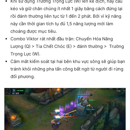
Khi sử dụng Trường Trọng Lực (W) lên kẻ địch, hãy câu
kéo và giữ chân chúng ít nhất 1 giây bằng cách đứng lại
rồi đánh thường liên tục từ 1 đến 2 phát. Bởi vì kỹ năng
này cần thời gian tích tụ đủ 1,5 năng lượng mới làm
choáng được mục tiêu.
Combo Viktor rát nhất đầu trận: Chuyển Hóa Năng
Lượng (Q) > Tia Chết Chóc (E) > đánh thường > Trường
Trọng Lực (W).
Cắm mắt kiểm soát tại hai bên khu vực sông sẽ giúp bạn
tránh khỏi những pha tấn công bất ngờ từ người đi rừng
đối phương.