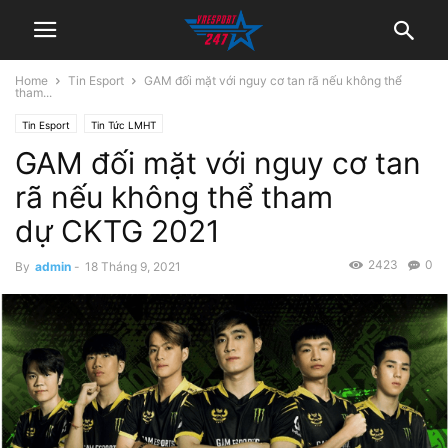
Home
Tin Esport
GAM đối mặt với nguy cơ tan rã nếu không thể
tham...
Tin Esport
Tin Tức LMHT
GAM đối mặt với nguy cơ tan
rã nếu không thể tham
dự CKTG 2021
2423
0
By
admin
-
18 Tháng 9, 2021