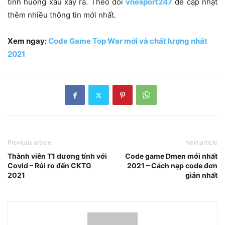
tình huống xấu xảy ra. Theo dõi
vnesport247
để cập nhật
thêm nhiều thông tin mới nhất.
Xem ngay:
Code Game Top War mới và chất lượng nhất
2021
Previous article
Next article
Thành viên T1 dương tính với
Code game Dmen mới nhất
Covid – Rủi ro đến CKTG
2021 – Cách nạp code đơn
2021
giản nhất