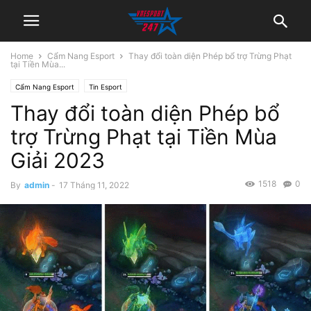
Home
Cẩm Nang Esport
Thay đổi toàn diện Phép bổ trợ Trừng Phạt
tại Tiền Mùa...
Cẩm Nang Esport
Tin Esport
Thay đổi toàn diện Phép bổ
trợ Trừng Phạt tại Tiền Mùa
Giải 2023
1518
0
By
admin
-
17 Tháng 11, 2022