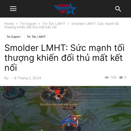
Home
Tin Esport
Tin Tức LMHT
Smolder LMHT: Sức mạnh tối
thượng khiến đối thủ mất kết nối
Tin Esport
Tin Tức LMHT
Smolder LMHT: Sức mạnh tối
thượng khiến đối thủ mất kết
nối
749
0
By
-
8 Tháng 2, 2024