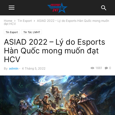
Home
Tin Esport
ASIAD 2022 – Lý do Esports Hàn Quốc mong muốn
đạt HCV
Tin Esport
Tin Tức LMHT
ASIAD 2022 – Lý do Esports
Hàn Quốc mong muốn đạt
HCV
1661
0
By
admin
-
4 Tháng 5, 2022