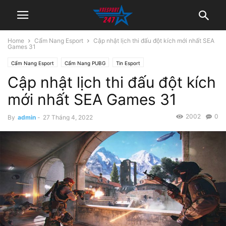
Home
Cẩm Nang Esport
Cập nhật lịch thi đấu đột kích mới nhất SEA
Games 31
Cẩm Nang Esport
Cẩm Nang PUBG
Tin Esport
Cập nhật lịch thi đấu đột kích
mới nhất SEA Games 31
2002
0
By
admin
-
27 Tháng 4, 2022