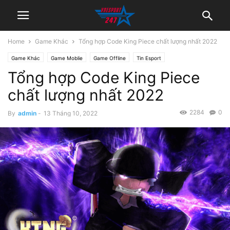
Home
Game Khác
Tổng hợp Code King Piece chất lượng nhất 2022
Game Khác
Game Moblie
Game Offline
Tin Esport
Tổng hợp Code King Piece
chất lượng nhất 2022
2284
0
By
admin
-
13 Tháng 10, 2022