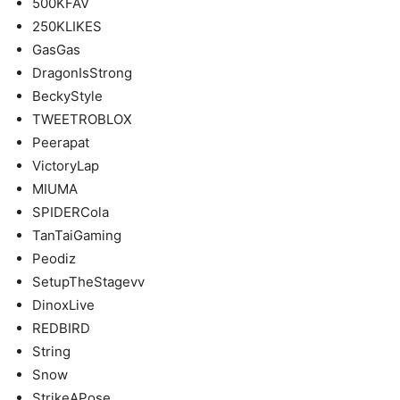
500KFAV
250KLIKES
GasGas
DragonIsStrong
BeckyStyle
TWEETROBLOX
Peerapat
VictoryLap
MIUMA
SPIDERCola
TanTaiGaming
Peodiz
SetupTheStagevv
DinoxLive
REDBIRD
String
Snow
StrikeAPose