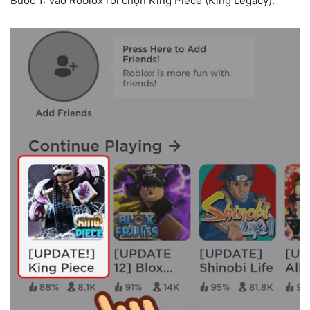
Bước 1: Vào Roblox rồi chọn King Piece (King Legacy).