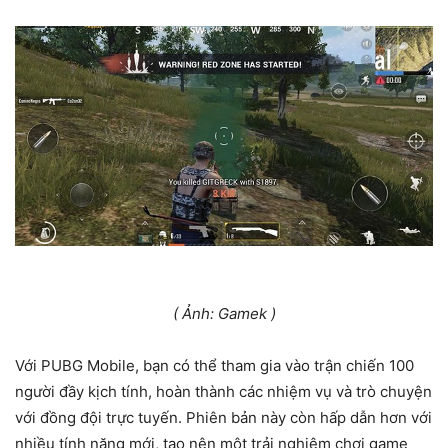
( Ảnh: Gamek )
Với PUBG Mobile, bạn có thể tham gia vào trận chiến 100
người đầy kịch tính, hoàn thành các nhiệm vụ và trò chuyện
với đồng đội trực tuyến. Phiên bản này còn hấp dẫn hơn với
nhiều tính năng mới, tạo nên một trải nghiệm chơi game