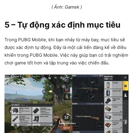
( Ảnh: Gamek )
5 – Tự động xác định mục tiêu
Trong PUBG Mobile, khi bạn nhảy từ máy bay, mục tiêu sẽ
được xác định tự động. Đây là một cải tiến đáng kể về điều
khiển trong PUBG Mobile. Việc này giúp bạn có trải nghiệm
chơi game tốt hơn và tập trung vào việc chiến đấu.