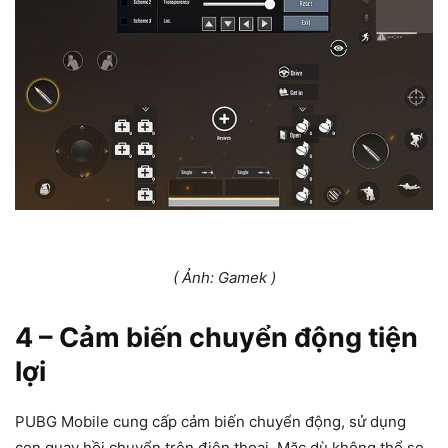
( Ảnh: Gamek )
4 – Cảm biến chuyển động tiện
lợi
PUBG Mobile cung cấp cảm biến chuyển động, sử dụng
con quay hồi chuyển trên điện thoại. Mặc dù không thể so