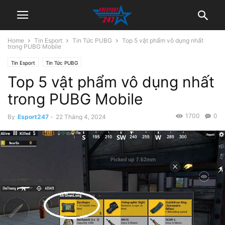
Home
Tin Esport
Tin Tức PUBG
Top 5 vật phẩm vô dụng nhất
trong PUBG Mobile
Tin Esport
Tin Tức PUBG
Top 5 vật phẩm vô dụng nhất
trong PUBG Mobile
1700
0
By
Esport247
-
22 Tháng 4, 2024