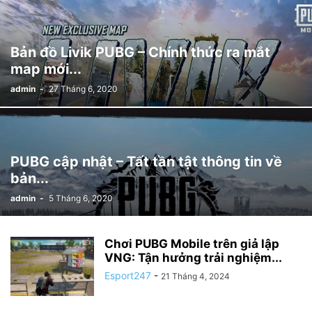
Bản đồ Livik PUBG – Chính thức ra mắt
map mới...
admin
-
27 Tháng 6, 2020
PUBG cập nhật – Tất tần tật thông tin về
bản...
admin
-
5 Tháng 6, 2020
Chơi PUBG Mobile trên giả lập
VNG: Tận hưởng trải nghiệm...
Esport247
-
21 Tháng 4, 2024