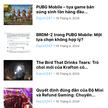
PUBG Mobile – tựa game bắn
súng sinh tồn hàng đầu...
Esport247
-
19 Tháng 4, 2024
BRDM-2 trong PUBG Mobile: Một
lựa chọn không hợp lý?
Esport247
-
19 Tháng 4, 2024
The Bird That Drinks Tears: Trò
chơi mới của Krafton có...
Esport247
-
18 Tháng 4, 2024
Quyết định đúng đắn của Độ Mixi
và Refund Gaming: Chuyển...
Esport247
-
16 Tháng 4, 2024