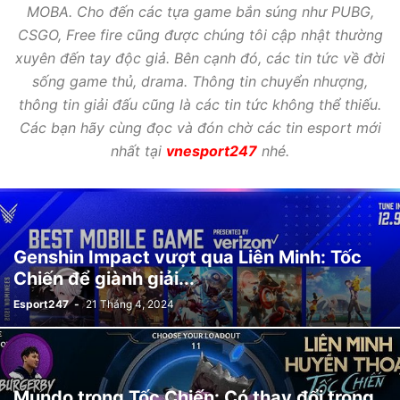
MOBA. Cho đến các tựa game bắn súng như PUBG,
CSGO, Free fire cũng được chúng tôi cập nhật thường
xuyên đến tay độc giả. Bên cạnh đó, các tin tức về đời
sống game thủ, drama. Thông tin chuyển nhượng,
thông tin giải đấu cũng là các tin tức không thể thiếu.
Các bạn hãy cùng đọc và đón chờ các tin esport mới
nhất tại
vnesport247
nhé.
Genshin Impact vượt qua Liên Minh: Tốc
Chiến để giành giải...
Esport247
-
21 Tháng 4, 2024
Mundo trong Tốc Chiến: Có thay đổi trong