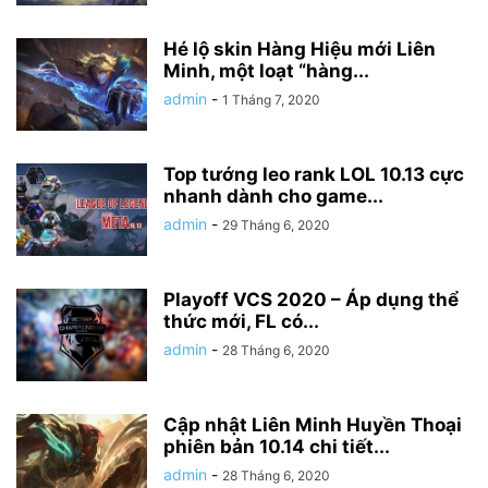
Hé lộ skin Hàng Hiệu mới Liên
Minh, một loạt “hàng...
admin
-
1 Tháng 7, 2020
Top tướng leo rank LOL 10.13 cực
nhanh dành cho game...
admin
-
29 Tháng 6, 2020
Playoff VCS 2020 – Áp dụng thể
thức mới, FL có...
admin
-
28 Tháng 6, 2020
Cập nhật Liên Minh Huyền Thoại
phiên bản 10.14 chi tiết...
admin
-
28 Tháng 6, 2020