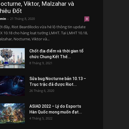
octurne, Viktor, Malzahar và
hiêu Đốt
min
-
21 Tháng 8, 2020
0
i đây, Riot Beardilocks vừa hé lộ thông tin update
X 10.18 cho hàng loạt tướng LMHT. Tại LMHT 10.18,
lzahar, Nocturne, Viktor và...
Chốt địa điểm và thời gian tổ
chức Chung Kết Thế...
8 Tháng 9, 2021
Sửa bug Nocturne bản 10.13 –
Trục trặc đã được Riot...
26 Tháng 6, 2020
ASIAD 2022 – Lý do Esports
Hàn Quốc mong muốn đạt...
4 Tháng 5, 2022