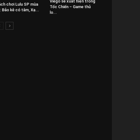
Viego sẽ xuất hiện trong
ch chơi Lulu SP mùa
Tốc Chiến – Game thủ
: Bảo kê có tâm, Xạ...
lo...