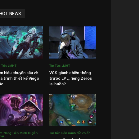
HOT NEWS
n Tức LMHT
Tin Tức LMHT
m hiểu chuyên sâu về
VCS giành chiến thắng
á trình thiết kế Viego
trước LPL, riêng Zeros
c...
lại buồn?
m Nang Liên Minh Huyền
Tin tức Liên minh tốc chiến
oại