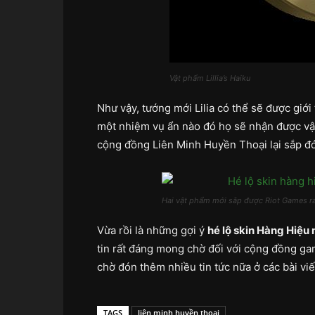
Vật phẩm Lillia’s Haiku
Như vậy, tướng mới Lilia có thể sẽ được giới
một nhiệm vụ ẩn nào đó họ sẽ nhận được vật
cộng đồng Liên Minh Huyền Thoại lại sắp đó
Hai vật phẩm mới sắp được Riot Games r
Vừa rồi là những gợi ý
hé lộ skin Hàng Hiệu
tin rất đáng mong chờ đối với cộng đồng ga
chờ đón thêm nhiều tin tức nữa ở các bài viế
TAGS
liên minh huyền thoại