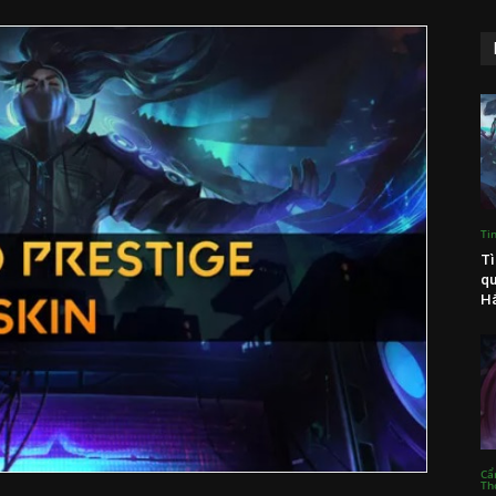
Ti
Tì
qu
Hắ
Cẩ
Th