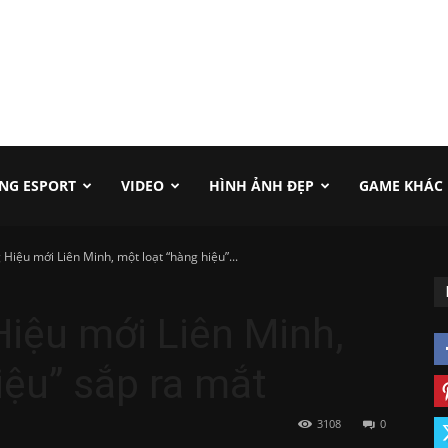
NG ESPORT
VIDEO
HÌNH ẢNH ĐẸP
GAME KHÁC
 Hiệu mới Liên Minh, một loạt “hàng hiệu”...
Hiệu mới Liên Minh,
iệu” sắp ra mắt
3108
0