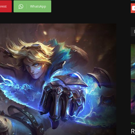
erest
WhatsApp
Ti
R