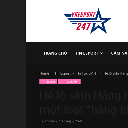
vnesport247
TRANG CHỦ
TIN ESPORT
CẨM NA
Home
Tin Esport
Tin Tức LMHT
Hé lộ skin Hàng
Tin Esport
Tin Tức LMHT
Hé lộ skin Hàng 
một loạt “hàng h
By
admin
-
1 Tháng 7, 2020