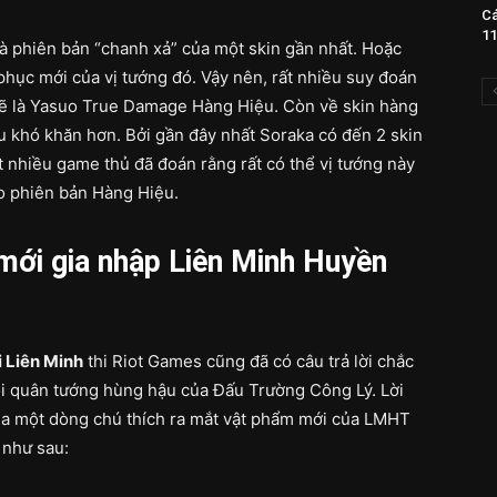
Cá
11
à phiên bản “chanh xả” của một skin gần nhất. Hoặc
phục mới của vị tướng đó. Vậy nên, rất nhiều suy đoán
sẽ là Yasuo True Damage Hàng Hiệu. Còn về skin hàng
u khó khăn hơn. Bởi gần đây nhất Soraka có đến 2 skin
ất nhiều game thủ đã đoán rằng rất có thể vị tướng này
o phiên bản Hàng Hiệu.
n mới gia nhập Liên Minh Huyền
i Liên Minh
thi Riot Games cũng đã có câu trả lời chắc
đội quân tướng hùng hậu của Đấu Trường Công Lý. Lời
ua một dòng chú thích ra mắt vật phẩm mới của LMHT
y như sau: