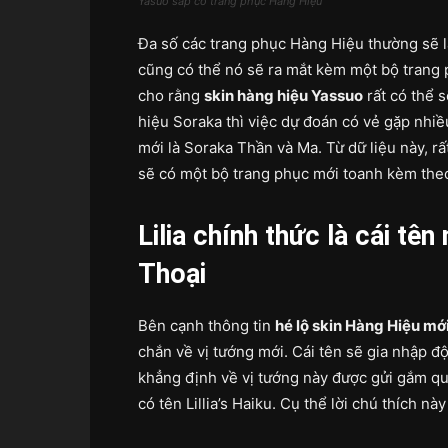
Yasuo sắp có trang phục Hàng Hiệu
Đa số các trang phục Hàng Hiệu thường sẽ l
cũng có thể nó sẽ ra mắt kèm một bộ trang 
cho rằng
skin hàng hiệu Yassuo
rất có thể 
hiệu Soraka thì việc dự đoán có vẻ gặp nhiề
mới là Soraka Thần và Ma. Từ dữ liệu này, r
sẽ có một bộ trang phục mới toanh kèm the
Lilia chính thức là cái tê
Thoại
Bên cạnh thông tin
hé lộ skin Hàng Hiệu mớ
chắn về vị tướng mới. Cái tên sẽ gia nhập 
khẳng định về vị tướng này được gửi gắm q
có tên Lillia’s Haiku. Cụ thể lời chú thích nà