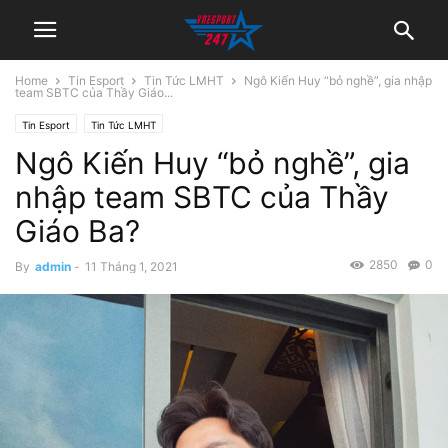
Home
Tin Esport
Tin Tức LMHT
Ngô Kiến Huy “bỏ nghề”, gia nhập
team SBTC của Thầy Giáo...
Tin Esport
Tin Tức LMHT
Ngô Kiến Huy “bỏ nghề”, gia
nhập team SBTC của Thầy
Giáo Ba?
2850
0
By
admin
-
11 Tháng 1, 2021