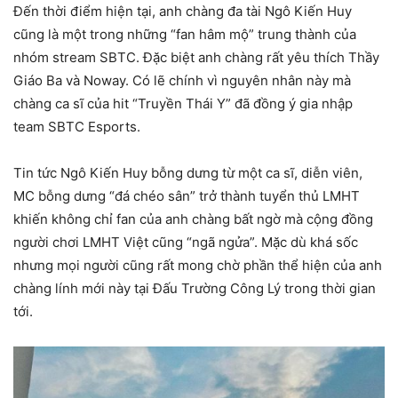
Đến thời điểm hiện tại, anh chàng đa tài Ngô Kiến Huy
cũng là một trong những “fan hâm mộ” trung thành của
nhóm stream SBTC. Đặc biệt anh chàng rất yêu thích Thầy
Giáo Ba và Noway. Có lẽ chính vì nguyên nhân này mà
chàng ca sĩ của hit “Truyền Thái Y” đã đồng ý gia nhập
team SBTC Esports.
Tin tức Ngô Kiến Huy bỗng dưng từ một ca sĩ, diễn viên,
MC bỗng dưng “đá chéo sân” trở thành tuyển thủ LMHT
khiến không chỉ fan của anh chàng bất ngờ mà cộng đồng
người chơi LMHT Việt cũng “ngã ngửa”. Mặc dù khá sốc
nhưng mọi người cũng rất mong chờ phần thể hiện của anh
chàng lính mới này tại Đấu Trường Công Lý trong thời gian
tới.