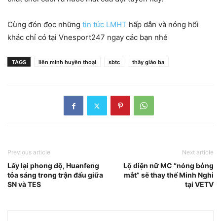
Cùng đón đọc những
tin tức LMHT
hấp dẫn và nóng hổi
khác chỉ có tại Vnesport247 ngay các bạn nhé
TAGS
liên minh huyền thoại
sbtc
thầy giáo ba
Previous article
Next article
Lấy lại phong độ, Huanfeng
Lộ diện nữ MC “nóng bỏng
tỏa sáng trong trận đấu giữa
mắt” sẽ thay thế Minh Nghi
SN và TES
tại VETV