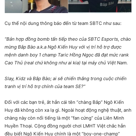
Cụ thể nội dung thông báo đến từ team SBTC như sau:
“Bản hợp đồng bomb tấn tiếp theo của SBTC Esports, chào
mừng Bắp Bào a.k.a Ngô Kiến Huy với vị trí hỗ trợ được
mệnh danh boy 1 champ Taric Hồng Ngọc đã đạt mức rank
Cao Thủ (real chứ không như ai kia) tại máy chủ Việt Nam.
Slay, Kidz và Bắp Bào; ai sẽ chiến thắng trong cuộc chiến
tranh vị trí hỗ trợ chính của team SE?”
Đối với các bạn trẻ, ắt hẳn cái tên “chàng Bắp” Ngô Kiến
Huy đã không còn xa lạ gì. Ngoài hoạt động nghệ thuật, anh
chàng này còn nổi tiếng là một “fan cứng” của Liên Minh
Huyền Thoại. Cộng đồng người chơi LMHT Việt chắc hẳn
đều biết Ngô Kiến Huy chính là một “boy-one-champ”