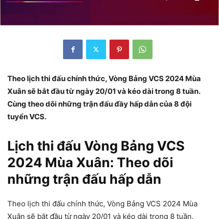
Theo lịch thi đấu chính thức, Vòng Bảng VCS 2024 Mùa
Xuân sẽ bắt đầu từ ngày 20/01 và kéo dài trong 8 tuần.
Cùng theo dõi những trận đấu đầy hấp dẫn của 8 đội
tuyển VCS.
Lịch thi đấu Vòng Bảng VCS
2024 Mùa Xuân: Theo dõi
những trận đấu hấp dẫn
Theo lịch thi đấu chính thức, Vòng Bảng VCS 2024 Mùa
Xuân sẽ bắt đầu từ ngày 20/01 và kéo dài trong 8 tuần.