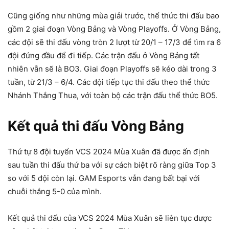
Cũng giống như những mùa giải trước, thể thức thi đấu bao
gồm 2 giai đoạn Vòng Bảng và Vòng Playoffs. Ở Vòng Bảng,
các đội sẽ thi đấu vòng tròn 2 lượt từ 20/1 – 17/3 để tìm ra 6
đội đứng đầu để đi tiếp. Các trận đấu ở Vòng Bảng tất
nhiên vẫn sẽ là BO3. Giai đoạn Playoffs sẽ kéo dài trong 3
tuần, từ 21/3 – 6/4. Các đội tiếp tục thi đấu theo thể thức
Nhánh Thắng Thua, với toàn bộ các trận đấu thể thức BO5.
Kết quả thi đấu Vòng Bảng
Thứ tự 8 đội tuyển VCS 2024 Mùa Xuân đã được ấn định
sau tuần thi đấu thứ ba với sự cách biệt rõ ràng giữa Top 3
so với 5 đội còn lại. GAM Esports vẫn đang bất bại với
chuỗi thắng 5-0 của mình.
Kết quả thi đấu của VCS 2024 Mùa Xuân sẽ liên tục được