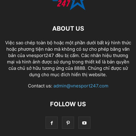
ABOUT US
Việc sao chép toàn bộ hoặc một phần dưới bất kỳ hình thức
hoặc phương tiện nào mà không có sự cho phép bằng văn
bản của vnesport247 đều bị cấm. Các nhãn hiệu thương
mại và hình ảnh được sử dụng trong thiết kế là bản quyền
của chủ sở hữu tương ứng của
888B
. Chúng chỉ được sử
dụng cho mục đích hiển thị website.
Contact us:
admin@vnesport247.com
FOLLOW US