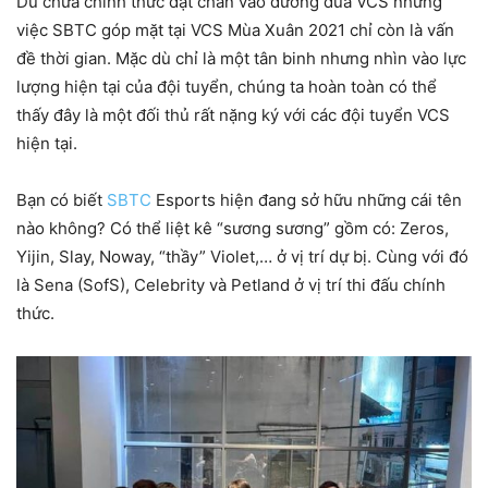
Dù chưa chính thức đặt chân vào đường đua VCS nhưng
việc SBTC góp mặt tại VCS Mùa Xuân 2021 chỉ còn là vấn
đề thời gian. Mặc dù chỉ là một tân binh nhưng nhìn vào lực
lượng hiện tại của đội tuyển, chúng ta hoàn toàn có thể
thấy đây là một đối thủ rất nặng ký với các đội tuyển VCS
hiện tại.
Bạn có biết
SBTC
Esports hiện đang sở hữu những cái tên
nào không? Có thể liệt kê “sương sương” gồm có: Zeros,
Yijin, Slay, Noway, “thầy” Violet,… ở vị trí dự bị. Cùng với đó
là Sena (SofS), Celebrity và Petland ở vị trí thi đấu chính
thức.