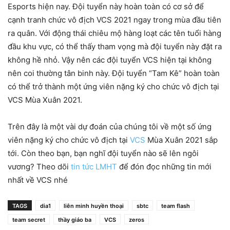
Esports hiện nay. Đội tuyển này hoàn toàn có cơ sở để
cạnh tranh chức vô địch VCS 2021 ngay trong mùa đầu tiên
ra quân. Với động thái chiêu mộ hàng loạt các tên tuổi hàng
đầu khu vực, có thể thấy tham vọng mà đội tuyển này đặt ra
không hề nhỏ. Vậy nên các đội tuyển VCS hiện tại không
nên coi thường tân binh này. Đội tuyển “Tam Kê” hoàn toàn
có thể trở thành một ứng viên nặng ký cho chức vô địch tại
VCS Mùa Xuân 2021.
Trên đây là một vài dự đoán của chúng tôi về một số ứng
viên nặng ký cho chức vô địch tại
VCS
Mùa Xuân 2021 sắp
tới. Còn theo bạn, bạn nghĩ đội tuyển nào sẽ lên ngôi
vương? Theo dõi
tin tức LMHT
để đón đọc những tin mới
nhất về VCS nhé
TAGS
dia1
liên minh huyền thoại
sbtc
team flash
team secret
thầy giáo ba
VCS
zeros