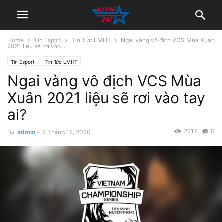
Home
Tin Esport
Tin Tức LMHT
Ngai vàng vô địch VCS Mùa Xuân
2021 liệu sẽ rơi vào...
Tin Esport
Tin Tức LMHT
Ngai vàng vô địch VCS Mùa
Xuân 2021 liệu sẽ rơi vào tay
ai?
2217
0
By
admin
-
7 Tháng 12, 2020