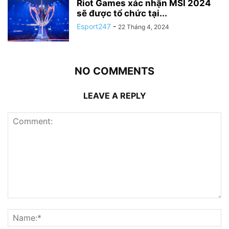
Riot Games xác nhận MSI 2024
sẽ được tổ chức tại...
Esport247
-
22 Tháng 4, 2024
NO COMMENTS
LEAVE A REPLY