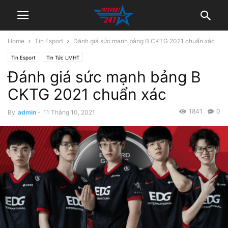
Home
Tin Esport
Đánh giá sức mạnh bảng B CKTG 2021 chuẩn xác
Tin Esport
Tin Tức LMHT
Đánh giá sức mạnh bảng B
CKTG 2021 chuẩn xác
1841
0
By
admin
-
11 Tháng 10, 2021