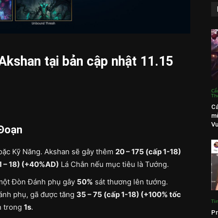
 Akshan tại bản cập nhật 11.15
Cẩ
Th
Cá
mù
Vư
 Đoạn
hoặc Kỹ Năng. Akshan sẽ gây thêm
20 – 175 (cấp 1-18)
1 – 18) (+40%AD)
Lá Chắn nếu mục tiêu là Tướng.
 một Đòn Đánh phụ gây
50%
sát thương lên tướng.
đánh phụ, gã được tăng
35 – 75 (cấp 1-18) (+100% tốc
Ti
n trong
1s
.
Pr