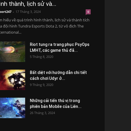
ình thành, lịch sử và...
port247
-
17 Tháng 3, 2024
0
m hiểu về quá trình hình thành, lịch sử và thành tích
a đội hình Tundra Esports Dota 2, từ vô địch The
ternational...
Riot tung ra trang phục PsyOps
LMHT, các game thủ đã...
5 Tháng 8, 2020
Bất diệt với hướng dẫn chi tiết
cách chơi Udyr ở...
9 Tháng 9, 2020
Những cải tiến thú vị trong
phiên bản Mobile của Liên...
26 Tháng 3, 2024