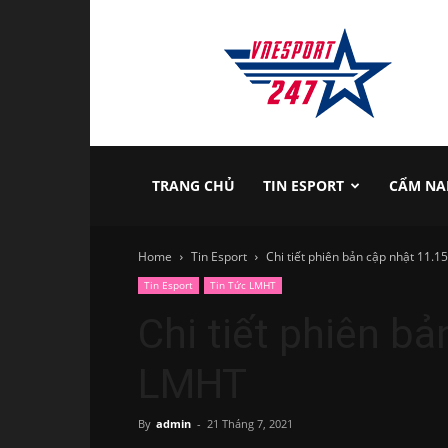
vnesport247
TRANG CHỦ
TIN ESPORT
CẨM NA
Home
Tin Esport
Chi tiết phiên bản cập nhật 11.
Tin Esport
Tin Tức LMHT
Chi tiết phiên b
LMHT
By
admin
-
21 Tháng 7, 2021