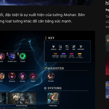
h
Es
ổi, đặc biệt là sự xuất hiện của tướng Akshan. Bên
Tì
àng loạt tướng khác để cân bằng sức mạnh.
củ
In