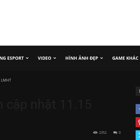
NG ESPORT
VIDEO
HÌNH ẢNH ĐẸP
GAME KHÁC
15 LMHT
ản cập nhật 11.15
2352
0