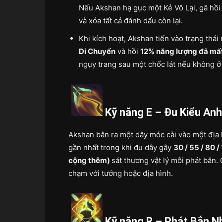
Nếu Akshan hạ gục một Kẻ Vô Lại, gã hồi
và xóa tất cả đánh dấu còn lại.
Khi kích hoạt, Akshan tiến vào trạng thá
Di Chuyển
và hồi
12% năng lượng đã mấ
ngụy trang sau một chốc lát nếu không ở
Kỹ năng E – Đu Kiểu An
Akshan bắn ra một dây móc cài vào một địa h
gần nhất trong khi đu dây gây
30 / 55 / 80 
cộng thêm)
sát thương vật lý mỗi phát bắn.
chạm với tướng hoặc địa hình.
Kỹ năng R – Phát Bắn N