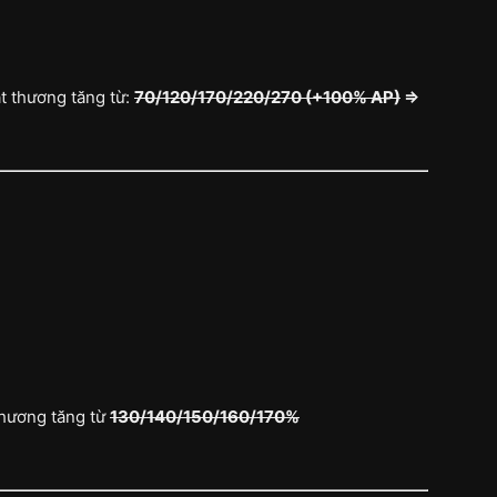
t thương tăng từ:
70/120/170/220/270 (+100% AP)
⇒
thương tăng từ
130/140/150/160/170%