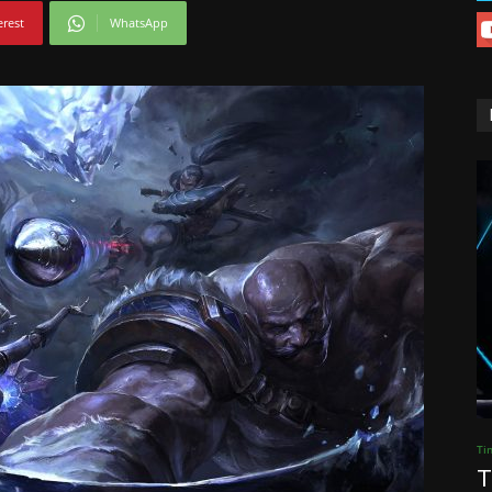
erest
WhatsApp
Ti
T