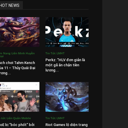
HOT NEWS
m Nang Liên Minh Huyền
Tin Tức LMHT
oại
Perkz: “HLV đơn giản là
ch chơi Tahm Kench
một gã ăn chặn tiền
a 11 – Thủy Quái Đại
lương...
ơng...
n tức Liên Quân Mobile
Tin Tức LMHT
oE bị “bóc phốt” bởi
Riot Games lộ diện trang