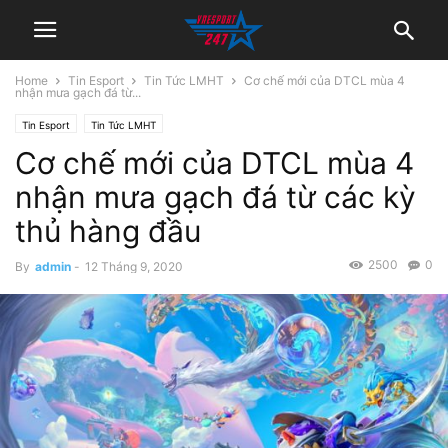
Home
Tin Esport
Tin Tức LMHT
Cơ chế mới của DTCL mùa 4
nhận mưa gạch đá từ...
Tin Esport
Tin Tức LMHT
Cơ chế mới của DTCL mùa 4
nhận mưa gạch đá từ các kỳ
thủ hàng đầu
2500
0
By
admin
-
12 Tháng 9, 2020