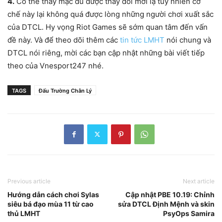
4.
Có thể thấy mặc dù được thay đổi mới lạ tuy nhiên cơ
chế này lại không quá được lòng những người chơi xuất sắc
của DTCL. Hy vọng Riot Games sẽ sớm quan tâm đến vấn
đề này. Và để theo dõi thêm các
tin tức LMHT
nói chung và
DTCL nói riêng, mời các bạn cập nhật những bài viết tiếp
theo của Vnesport247 nhé.
TAGS
Đấu Trường Chân Lý
Previous article
Next article
Hướng dẫn cách chơi Sylas
Cập nhật PBE 10.19: Chỉnh
siêu bá đạo mùa 11 từ cao
sửa DTCL Định Mệnh và skin
thủ LMHT
PsyOps Samira