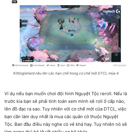
KittingisHard nêu lên các hạn chế trong cơ chế mới DTCL mùa 4
Ví dụ nếu bạn muốn chơi đội hình Nguyệt Tộc reroll. Nếu là
trước kia bạn sẽ phải tính toán xem mình sẽ roll ở cấp nào,
lên đồ đạc ra sao. Tuy nhiên với cơ chế mới của DTCL, việc
bạn cần làm duy nhất là mua các quân cờ thuộc Nguyệt
Tộc. Ban đầu điều này nghe có vẻ khá hay. Tuy nhiên nó sẽ
làm game thủ bỏ lỡ rất nhiều cơ hộ khác.