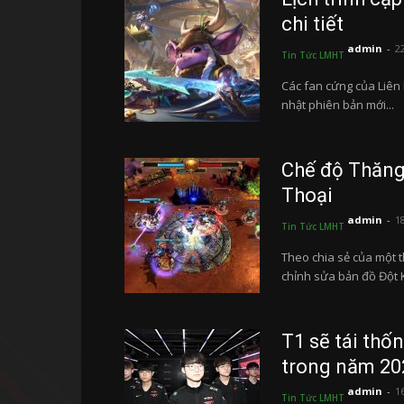
chi tiết
admin
-
2
Tin Tức LMHT
Các fan cứng của Liên M
nhật phiên bản mới...
Chế độ Thăng 
Thoại
admin
-
1
Tin Tức LMHT
Theo chia sẻ của một t
chỉnh sửa bản đồ Đột K
T1 sẽ tái thố
trong năm 20
admin
-
1
Tin Tức LMHT