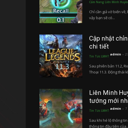
Cẩm Nang Liên Minh Huyề
Chỉ cần giả vờ biến về,
vậy bạn sẽ có...
Cập nhật chỉ
chi tiết
admin
-
2
Tin Tức LMHT
Sau phiên bản 11.2, R
Thoại 11.3. Động thái k
Liên Minh Huy
tướng mới nhấ
admin
-
7
Tin Tức LMHT
Sau khi hé lộ thông ti
thông tin đầu tiên của..