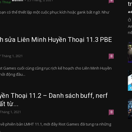
0
n Thoại
t
 bạn có thể thiết lập một cuộc phục kích hoặc gank bất ngờ. Như
a
Ở 
Am
nê
nh sửa Liên Minh Huyền Thoại 11.3 PBE
7 Tháng 1, 2021
0
iot Games cuối cùng cũng rục rịch kế hoạch cho Liên Minh Huyền
hởi động đầu...
ền Thoại 11.2 – Danh sách buff, nerf
t từ...
 Tháng 1, 2021
0
n về phiên bản LMHT 11.1, mới đây Riot Games đã tung ra những
.