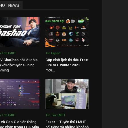
HOT NEWS
n Tức LMHT
Tin Esport
V ChaShao nói lời chia
Cập nhật lịch thi đấu Free
y với đội tuyển Suning
Fire VFL Winter 2021
aming
mới...
n Tức LMHT
Tin Tức LMHT
 và Gen.G chiến thắng
Faker – Tuyển thủ LMHT
ọc nhằn trong LCK Mùa
nổi tiếng và những khoảnh