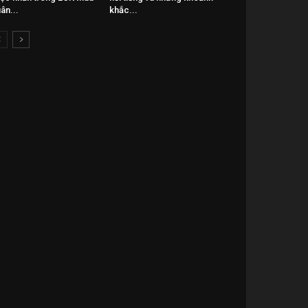
ân...
khắc...