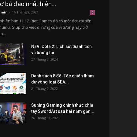
rợ bá đạo nhất hiện...
dmin
-
16 Tháng 9, 2021
0
phiên bản 11.17, Riot Games đã có một đợt cải tiến
umu. Giúp cho việc đi rừng của vị tướng này trở
n...
NaVi Dota 2: Lịch sử, thành tích
và tương lai
27 Tháng 3, 2024
Danh sách 8 đội Tốc chiến tham
dự vòng loại SEA...
21 Tháng 2, 2022
Suning Gaming chính thức chia
tay SwordArt sau hai năm gắn...
26 Tháng 11, 2020