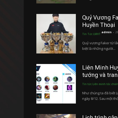
Quỷ Vương Fak
Huyền Thoại
admin
-
2
Tin Tức LMHT
Quỷ vương Faker từ lâu
biệt là những người...
Liên Minh Huy
tướng và tran
Tin tức Liên minh tốc chiế
Như chúng ta đã biết L
ngày 8/12. Sau một thời
Lịch trình cậ