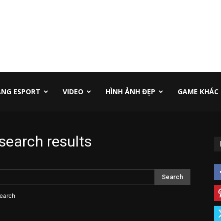
NG ESPORT
VIDEO
HÌNH ẢNH ĐẸP
GAME KHÁC
search results
search