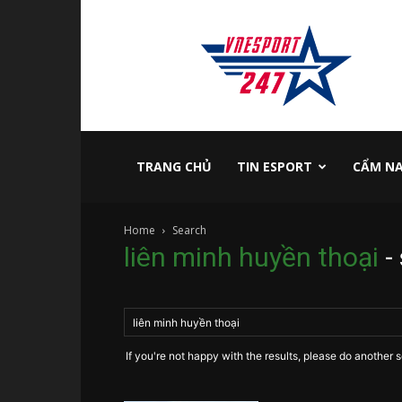
vnesport247
TRANG CHỦ
TIN ESPORT
CẨM NA
Home
Search
liên minh huyền thoại
-
If you're not happy with the results, please do another 