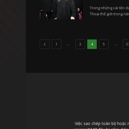
Trong những cái tên dư
Thoại thế giới trong nă
...
...
1
3
4
5
5
Việc sao chép toàn bộ hoặc 