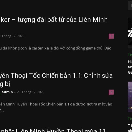
er – tượng đài bất tử của Liên Minh
8 Tháng 12, 2020
0
 đã không còn là cái tên xa lạ đối với cộng đồng game thủ. Đặc
Ti
HL
ta
G
ền Thoại Tốc Chiến bản 1.1: Chỉnh sửa
g bị
admin
-
23 Tháng 12, 2020
0
n
iên Minh Huyền Thoại Tốc Chiến bản 1.1 đã được Riot ra mắt vào
...
Ti
T1
p nhật Liên Minh Huyền Thoại mùa 11
nh