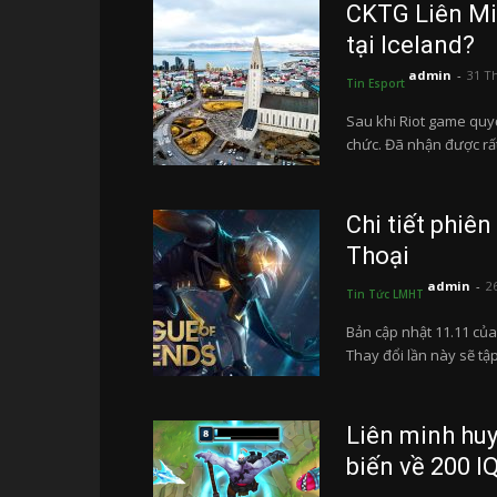
CKTG Liên Mi
tại Iceland?
admin
-
31 T
Tin Esport
Sau khi Riot game quy
chức. Đã nhận được rất 
Chi tiết phiê
Thoại
admin
-
2
Tin Tức LMHT
Bản cập nhật 11.11 của
Thay đổi lần này sẽ tập.
Liên minh huy
biến về 200 IQ