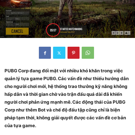
PUBG Corp đang đối mặt với nhiều khó khăn trong việc
quản lý tựa game PUBG. Các vấn đề như thiếu hướng dẫn
cho người chơi mới, hệ thống trao thưởng kỹ năng không
hấp dẫn và thời gian chờ vào trận đấu quá dài đã khiến
người chơi phản ứng mạnh mẽ. Các động thái của PUBG
Corp như thêm Bot và chế độ đấu tập cũng chỉ là biện
pháp tạm thời, không giải quyết được các vấn đề cơ bản
của tựa game.