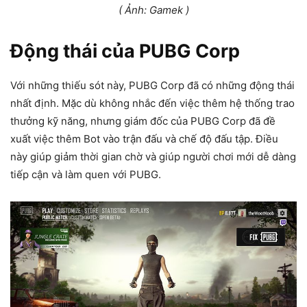
( Ảnh: Gamek )
Động thái của PUBG Corp
Với những thiếu sót này, PUBG Corp đã có những động thái
nhất định. Mặc dù không nhắc đến việc thêm hệ thống trao
thưởng kỹ năng, nhưng giám đốc của PUBG Corp đã đề
xuất việc thêm Bot vào trận đấu và chế độ đấu tập. Điều
này giúp giảm thời gian chờ và giúp người chơi mới dễ dàng
tiếp cận và làm quen với PUBG.