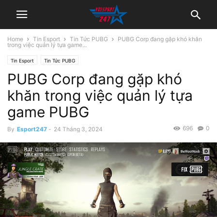
Home
Tin Esport
Tin Tức PUBG
PUBG Corp đang gặp khó khăn
trong việc quản lý tựa game...
Tin Esport
Tin Tức PUBG
PUBG Corp đang gặp khó
khăn trong việc quản lý tựa
game PUBG
696
0
By
Esport247
-
24 Tháng 3, 2024