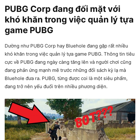
PUBG Corp đang đối mặt với
khó khăn trong việc quản lý tựa
game PUBG
Dường như PUBG Corp hay Bluehole đang gặp rất nhiều
khó khăn trong việc quản lý tựa game PUBG. Thông tin tiêu
cực về PUBG đang ngày càng tăng lên và người chơi cũng
đang phản ứng mạnh mẽ trước những đối sách kỳ lạ mà
Bluehole đưa ra. PUBG, từng được coi là một siêu phẩm,
đang trở nên yếu đuối trên nhiều phương diện.