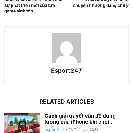
sự phát triển mới của tựa
chuyển nhượng đáng chú ý
game sinh tồn
Esport247
RELATED ARTICLES
Cách giải quyết vấn đề dung
lượng của iPhone khi chơi...
Esport247
-
23 Tháng 4, 2024