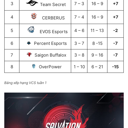
3
7 – 3
16 – 9
+7
Team Secret
4
7 – 4
16 – 9
+7
CERBERUS
5
4 – 6
11 – 13
-2
EVOS Esports
6
Percent Esports
3 – 7
8 -15
-7
7
Saigon Buffalox
3 – 8
9 – 16
-7
8
OverPower
1 – 10
6 – 21
-15
Bảng xếp hạng VCS tuần 1