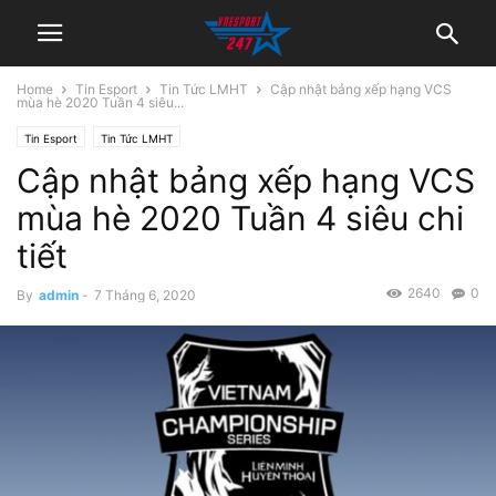
Home
Tin Esport
Tin Tức LMHT
Cập nhật bảng xếp hạng VCS
mùa hè 2020 Tuần 4 siêu...
Tin Esport
Tin Tức LMHT
Cập nhật bảng xếp hạng VCS
mùa hè 2020 Tuần 4 siêu chi
tiết
2640
0
By
admin
-
7 Tháng 6, 2020