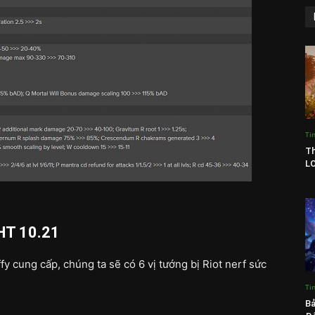
Ti
Th
LO
MHT 10.21
fy cung cấp, chúng ta sẽ có 6 vị tướng bị Riot nerf sức
Ti
Bả