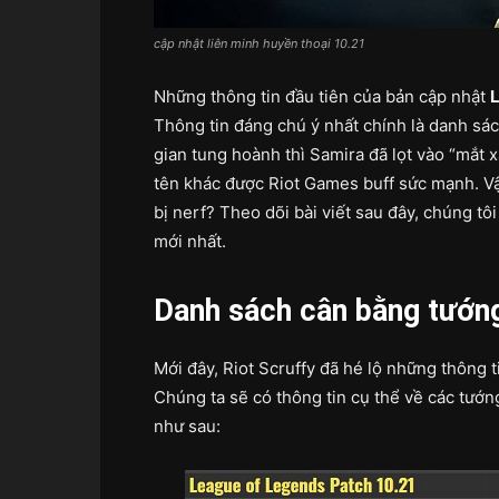
cập nhật liên minh huyền thoại 10.21
Những thông tin đầu tiên của bản cập nhật
L
Thông tin đáng chú ý nhất chính là danh sá
gian tung hoành thì Samira đã lọt vào “mắt xa
tên khác được Riot Games buff sức mạnh. V
bị nerf? Theo dõi bài viết sau đây, chúng 
mới nhất.
Danh sách cân bằng tướng
Mới đây, Riot Scruffy đã hé lộ những thông 
Chúng ta sẽ có thông tin cụ thể về các tướng
như sau: