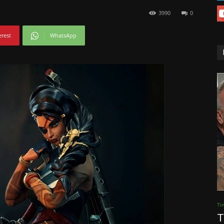
3990
0
erest
WhatsApp
Ti
T