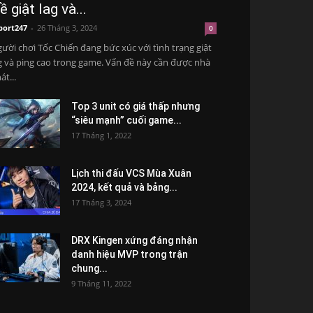
ề giật lag và...
port247
-
26 Tháng 3, 2024
0
ười chơi Tốc Chiến đang bức xúc với tình trạng giật
g và ping cao trong game. Vấn đề này cần được nhà
át...
Top 3 unit có giá thấp nhưng
“siêu mạnh” cuối game...
17 Tháng 1, 2022
Lịch thi đấu VCS Mùa Xuân
2024, kết quả và bảng...
17 Tháng 3, 2024
DRX Kingen xứng đáng nhận
danh hiệu MVP trong trận
chung...
9 Tháng 11, 2022