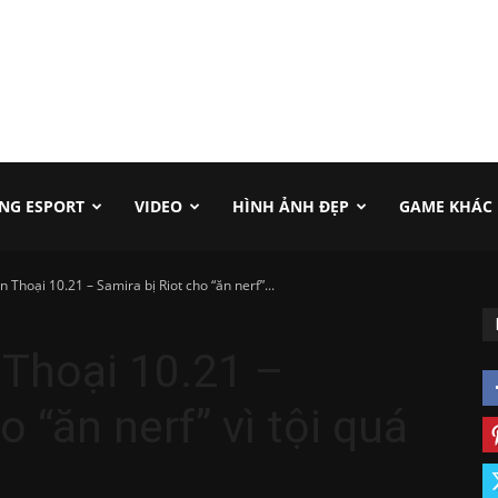
NG ESPORT
VIDEO
HÌNH ẢNH ĐẸP
GAME KHÁC
 Thoại 10.21 – Samira bị Riot cho “ăn nerf”...
 Thoại 10.21 –
o “ăn nerf” vì tội quá