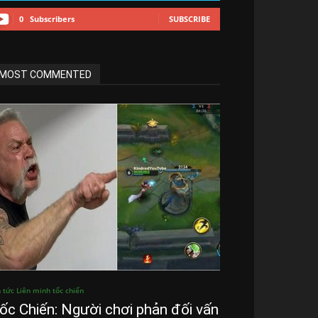
0
Subscribers
SUBSCRIBE
MOST COMMENTED
n tức Liên minh tốc chiến
ốc Chiến: Người chơi phản đối vấn