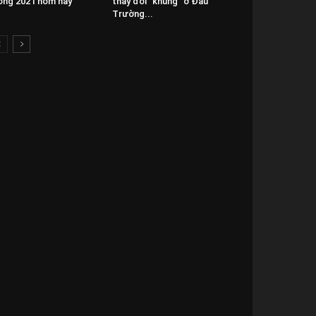
ng 2021 hôm nay
thay đổi “khủng” ở Đấu
Trường...