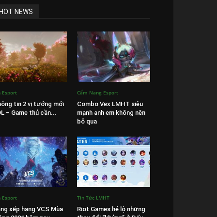
HOT NEWS
n Esport
Cẩm Nang Esport
ông tin 2 vị tướng mới
Combo Vex LMHT siêu
L – Game thủ cần...
mạnh anh em không nên
bỏ qua
n Esport
Tin Tức LMHT
ng xếp hạng VCS Mùa
Riot Games hé lộ những