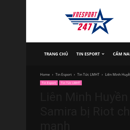
vnesport247
TRANG CHỦ
TIN ESPORT
CẨM NA
Home
Tin Esport
Tin Tức LMHT
Liên Minh Huyền
Tin Esport
Tin Tức LMHT
Liên Minh Huyền
Samira bị Riot ch
mạnh