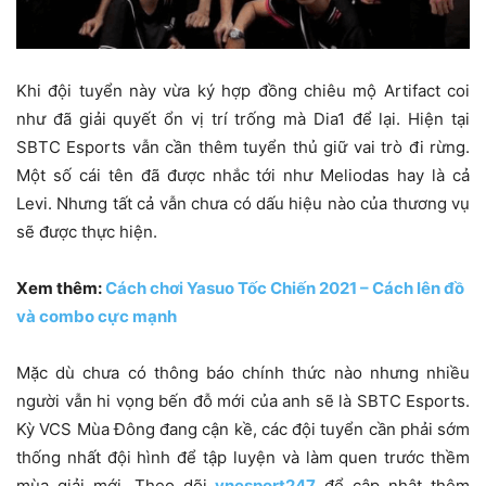
Khi đội tuyển này vừa ký hợp đồng chiêu mộ Artifact coi
như đã giải quyết ổn vị trí trống mà Dia1 để lại. Hiện tại
SBTC Esports vẫn cần thêm tuyển thủ giữ vai trò đi rừng.
Một số cái tên đã được nhắc tới như Meliodas hay là cả
Levi. Nhưng tất cả vẫn chưa có dấu hiệu nào của thương vụ
sẽ được thực hiện.
Xem thêm:
Cách chơi Yasuo Tốc Chiến 2021 – Cách lên đồ
và combo cực mạnh
Mặc dù chưa có thông báo chính thức nào nhưng nhiều
người vẫn hi vọng bến đỗ mới của anh sẽ là SBTC Esports.
Kỳ VCS Mùa Đông đang cận kề, các đội tuyển cần phải sớm
thống nhất đội hình để tập luyện và làm quen trước thềm
mùa giải mới. Theo dõi
vnesport247
để cập nhật thêm