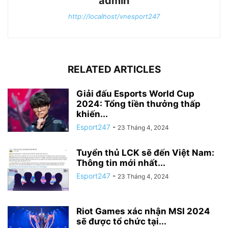
admin
http://localhost/vnesport247
RELATED ARTICLES
Giải đấu Esports World Cup
2024: Tổng tiền thưởng thấp
khiến...
Esport247
-
23 Tháng 4, 2024
Tuyển thủ LCK sẽ đến Việt Nam:
Thông tin mới nhất...
Esport247
-
23 Tháng 4, 2024
Riot Games xác nhận MSI 2024
sẽ được tổ chức tại...