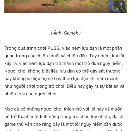
( Ảnh: Gamek )
Trong quá trình chơi PUBG, việc ném lựu đạn là một phần
quan trọng của chiến thuật và chiến đấu. Tuy nhiên, khi lỗi
xảy ra, việc ném lựu đạn trở thành một trò đùa nguy hiểm.
Người chơi không biết liệu lựu đạn có thể gây sát thương
hay không và liệu họ sẽ bay theo lựu đạn khi ném mạnh
như người chơi trong trò chơi. Điều này gây ra sự bất an và
phiền toái cho người chơi.
Mặc dù có những người chơi thích thú với lỗi này và muốn
nó trở thành một tính năng trong trò chơi, tuy nhiên, đa số
game thủ vẫn cho rằng đây là một lỗi nguy hiểm cần được