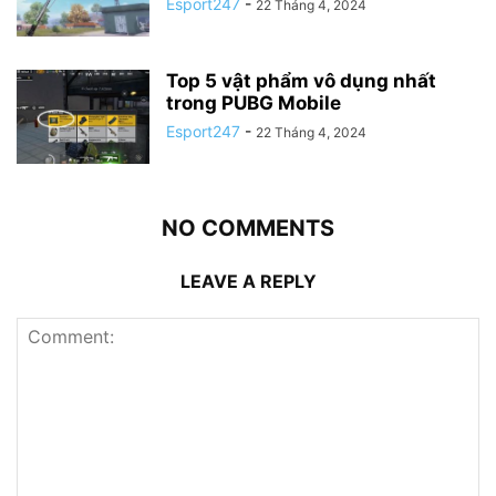
Esport247
-
22 Tháng 4, 2024
Top 5 vật phẩm vô dụng nhất
trong PUBG Mobile
Esport247
-
22 Tháng 4, 2024
NO COMMENTS
LEAVE A REPLY