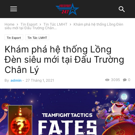
Home
Tin Esport
Tin Tức LMHT
Khám phá hệ thống Lồng Đèn
siêu mới tại Đấu Trường Chân...
Tin Esport
Tin Tức LMHT
Khám phá hệ thống Lồng
Đèn siêu mới tại Đấu Trường
Chân Lý
3095
0
By
admin
-
27 Tháng 1, 2021