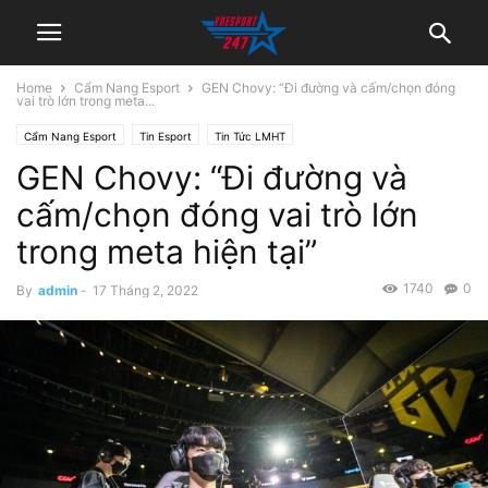
Home
Cẩm Nang Esport
GEN Chovy: “Đi đường và cấm/chọn đóng
vai trò lớn trong meta...
Cẩm Nang Esport
Tin Esport
Tin Tức LMHT
GEN Chovy: “Đi đường và
cấm/chọn đóng vai trò lớn
trong meta hiện tại”
1740
0
By
admin
-
17 Tháng 2, 2022