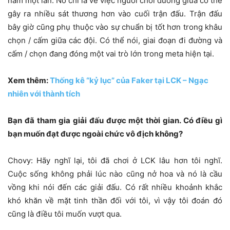
năm một lần. Nó chỉ là về việc người chơi đường giữa có thể
gây ra nhiều sát thương hơn vào cuối trận đấu. Trận đấu
bây giờ cũng phụ thuộc vào sự chuẩn bị tốt hơn trong khâu
chọn / cấm giữa các đội. Có thể nói, giai đoạn đi đường và
cấm / chọn đang đóng một vai trò lớn trong meta hiện tại.
Xem thêm:
Thống kê “kỷ lục” của Faker tại LCK – Ngạc
nhiên với thành tích
Bạn đã tham gia giải đấu được một thời gian. Có điều gì
bạn muốn đạt được ngoài chức vô địch không?
Chovy: Hãy nghĩ lại, tôi đã chơi ở LCK lâu hơn tôi nghĩ.
Cuộc sống không phải lúc nào cũng nở hoa và nó là cầu
vồng khi nói đến các giải đấu. Có rất nhiều khoảnh khắc
khó khăn về mặt tinh thần đối với tôi, vì vậy tôi đoán đó
cũng là điều tôi muốn vượt qua.