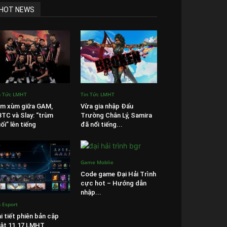
HOT NEWS
n Tức LMHT
Tin Tức LMHT
m xùm giữa GAM,
Vừa gia nhập Đấu
TC và Slay: “trùm
Trường Chân Lý, Samira
ối” lên tiếng
đã nổi tiếng...
Game Moblie
Code game Đại Hải Trình
cực hot – Hướng dẫn
nhập...
n Esport
i tiết phiên bản cập
ật 11.17 LMHT