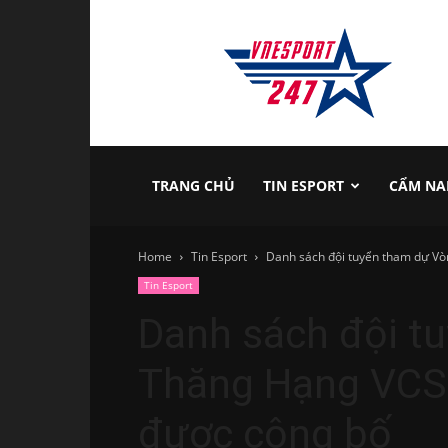
vnesport247
TRANG CHỦ
TIN ESPORT
CẨM NA
Home
Tin Esport
Danh sách đội tuyển tham dự V
Tin Esport
Danh sách đội t
Thăng Hạng VCS
được công bố