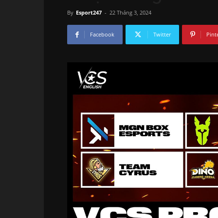
By
Esport247
-
22 Tháng 3, 2024
Facebook
Twitter
Pint