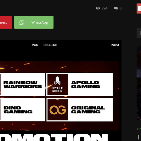
724
0
erest
WhatsApp
Ti
T