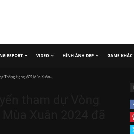
NG ESPORT
VIDEO
HÌNH ẢNH ĐẸP
GAME KHÁC
òng Thăng Hạng VCS Mùa Xuân...
uyển tham dự Vòng
 Mùa Xuân 2024 đã