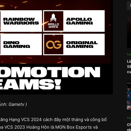
Ti
Lù
SB
cu
Ảnh: Gametv )
Ti
hăng Hạng VCS 2024 cách đây một tháng và công bố
Ch
 của VCS 2023 Hoàng Hôn là MGN Box Esports và
nh