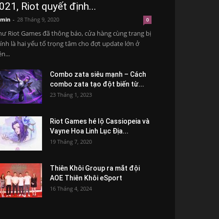
021, Riot quyết định...
min
-
28 Tháng 9, 2020
0
ư Riot Games đã thông báo, cửa hàng cùng trang bị
ính là hai yếu tố trọng tâm cho đợt update lớn ở
ền...
Combo zata siêu mạnh – Cách
combo zata tạo đột biến từ...
23 Tháng 1, 2023
Riot Games hé lộ Cassiopeia và
Vayne Hoa Linh Lục Địa...
19 Tháng 7, 2020
Thiên Khôi Group ra mắt đội
AOE Thiên Khôi eSport
16 Tháng 4, 2024