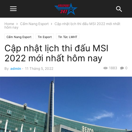
Home
Cẩm Nang Esport
Cập nhật lịch thi đấu MSI 2022 mới nhất
hôm nay
Cẩm Nang Esport
Tin Esport
Tin Tức LMHT
Cập nhật lịch thi đấu MSI
2022 mới nhất hôm nay
1883
0
By
admin
-
11 Tháng 5, 2022